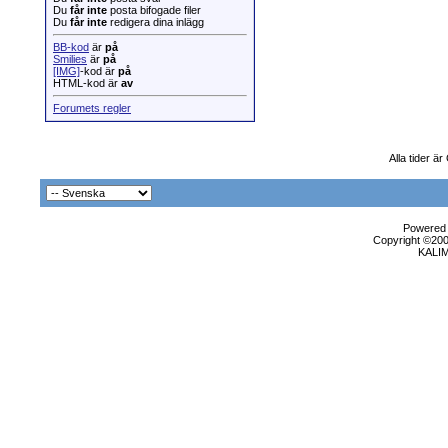
Du
får inte
posta bifogade filer
Du
får inte
redigera dina inlägg
BB-kod
är
på
Smilies
är
på
[IMG]
-kod är
på
HTML-kod är
av
Forumets regler
Alla tider ä
Powered b
Copyright ©2000
KALI