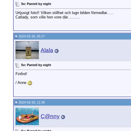
Sv: Panteli by night
Urtjusigt foto!! Vilken stillhet och lugn bilden förmedlar......
Catlady, som ville hon vore där...........
2024-02-26, 05:17
Alala
Sv: Panteli by night
Finfint!
/ Anne
2024-02-26, 11:38
C@nny
Sv: Panteli by night