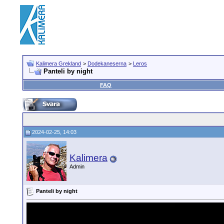
Kalimera Grekland
>
Dodekaneserna
>
Leros
Panteli by night
FAQ
2024-02-25, 14:03
Kalimera
Admin
Panteli by night