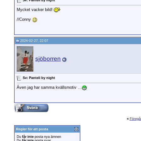
Mycket vacker bild!
//Conny
2024-02-27, 22:07
sjöborren
Sv: Panteli by night
Även jag har samma kvällsmotiv …
«
Föregå
Regler för att posta
Du
får inte
posta nya ämnen
Du
får inte
posta svar