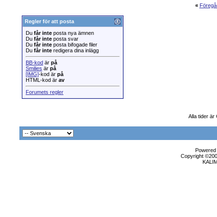
«
Föregå
Regler för att posta
Du
får inte
posta nya ämnen
Du
får inte
posta svar
Du
får inte
posta bifogade filer
Du
får inte
redigera dina inlägg
BB-kod
är
på
Smilies
är
på
[IMG]
-kod är
på
HTML-kod är
av
Forumets regler
Alla tider ä
Powered b
Copyright ©2000
KALI