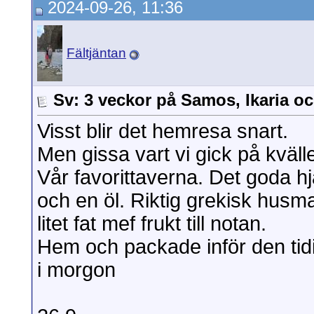
2024-09-26, 11:36
Fältjäntan
Sv: 3 veckor på Samos, Ikaria...
2024
Alala
Sv: 3 veckor på Samos, Ikaria...
2024-
Fältjäntan
Sv: 3 veckor på Samos, Ikaria
Fältjäntan
Sv: 3 veckor på Samos, Ik
Fältjäntan
Ylva A
Sv: 3 veckor på Samos, Ik
Catlady
Sv: 3 veckor på Samos, I
Alala
Sv: 3 veckor på Samos,
Sv: 3 veckor på Samos, Ikaria o
maji
Sv: 3 veckor på Sam
Fältjäntan
Sv: 3 vec
Visst blir det hemresa snart.
Fältjäntan
Sv: 
Catlady
Sv:
Men gissa vart vi gick på kväll
Alala
Sv: 3 
Vår favorittaverna. Det goda hjä
Getpinglan
Sv:
Fältjäntan
och en öl. Riktig grekisk husma
Fältjän
Kaj
litet fat mef frukt till notan.
Hem och packade inför den tid
i morgon