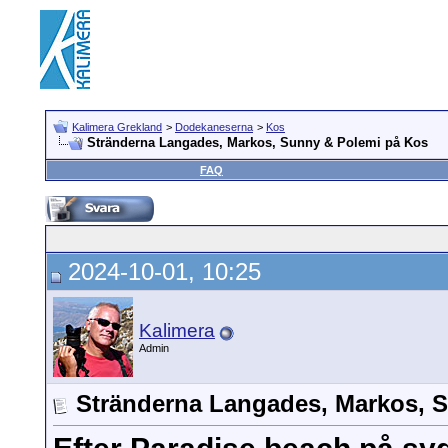
Kalimera Grekland
>
Dodekaneserna
>
Kos
Stränderna Langades, Markos, Sunny & Polemi på Kos
FAQ
2024-10-01, 10:25
Kalimera
Admin
Stränderna Langades, Markos, 