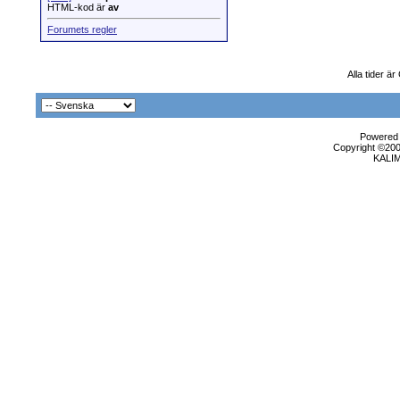
HTML-kod är
av
Forumets regler
Alla tider ä
Powered b
Copyright ©2000
KALI