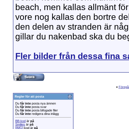
beach, men kallas allmänt fö
vore nog kallas den bortre de
den delen av stranden är någo
gillar du nakenbad ska du bege
Fler bilder från dessa fina 
«
Föregå
Regler för att posta
Du
får inte
posta nya ämnen
Du
får inte
posta svar
Du
får inte
posta bifogade filer
Du
får inte
redigera dina inlägg
BB-kod
är
på
Smilies
är
på
[IMG]
-kod är
på