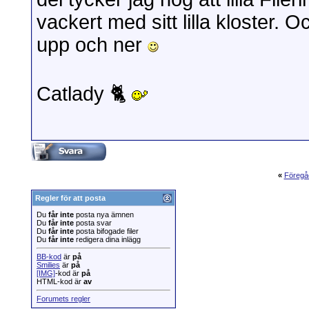
vackert med sitt lilla kloster. 
upp och ner
Catlady 🐈
«
Föregå
Regler för att posta
Du
får inte
posta nya ämnen
Du
får inte
posta svar
Du
får inte
posta bifogade filer
Du
får inte
redigera dina inlägg
BB-kod
är
på
Smilies
är
på
[IMG]
-kod är
på
HTML-kod är
av
Forumets regler