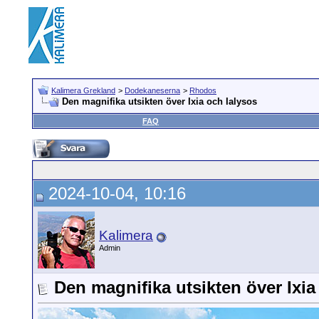
Kalimera Grekland
>
Dodekaneserna
>
Rhodos
Den magnifika utsikten över Ixia och Ialysos
FAQ
2024-10-04, 10:16
Kalimera
Admin
Den magnifika utsikten över Ixia