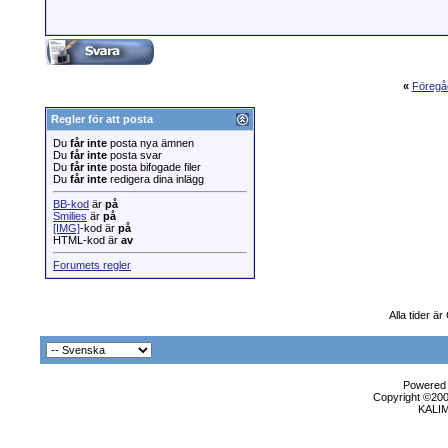
«
Föregå
Regler för att posta
Du
får inte
posta nya ämnen
Du
får inte
posta svar
Du
får inte
posta bifogade filer
Du
får inte
redigera dina inlägg
BB-kod
är
på
Smilies
är
på
[IMG]
-kod är
på
HTML-kod är
av
Forumets regler
Alla tider 
Powered b
Copyright ©2000
KALI