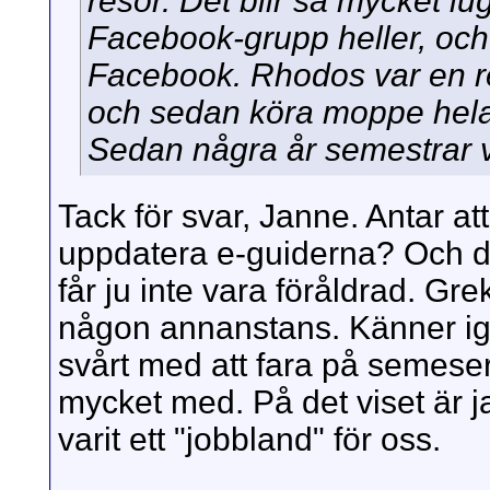
resor. Det blir så mycket lug
Facebook-grupp heller, och 
Facebook. Rhodos var en ren
och sedan köra moppe hela
Sedan några år semestrar v
Tack för svar, Janne. Antar at
uppdatera e-guiderna? Och det
får ju inte vara föråldrad. Gr
någon annanstans. Känner igen
svårt med att fara på semeser 
mycket med. På det viset är j
varit ett "jobbland" för oss.