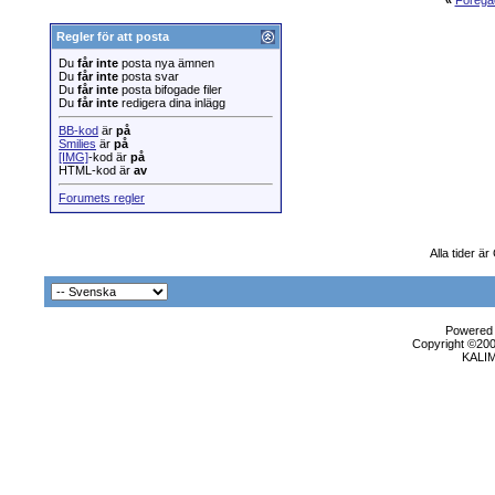
«
Föregå
Regler för att posta
Du
får inte
posta nya ämnen
Du
får inte
posta svar
Du
får inte
posta bifogade filer
Du
får inte
redigera dina inlägg
BB-kod
är
på
Smilies
är
på
[IMG]
-kod är
på
HTML-kod är
av
Forumets regler
Alla tider ä
Powered b
Copyright ©2000
KALI