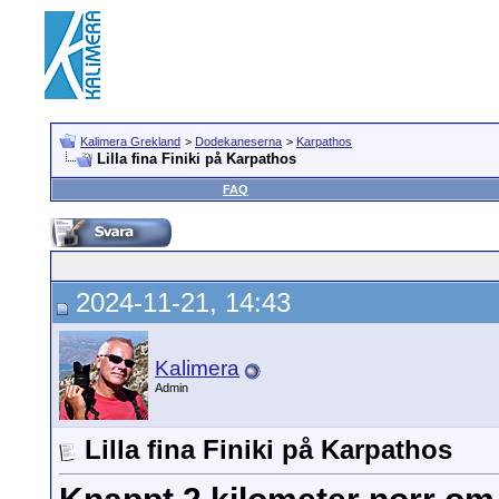
Kalimera Grekland
>
Dodekaneserna
>
Karpathos
Lilla fina Finiki på Karpathos
FAQ
2024-11-21, 14:43
Kalimera
Admin
Lilla fina Finiki på Karpathos