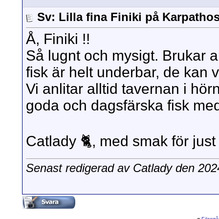
Sv: Lilla fina Finiki på Karpatho
Å, Finiki !!
Så lugnt och mysigt. Brukar all
fisk är helt underbar, de kan ve
Vi anlitar alltid tavernan i hö
goda och dagsfärska fisk med
Catlady 🐈, med smak för jus
Senast redigerad av Catlady den 202