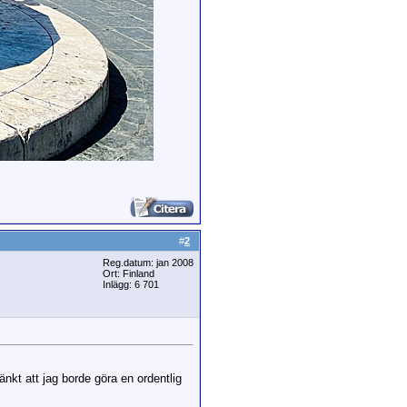
#
2
Reg.datum: jan 2008
Ort: Finland
Inlägg: 6 701
tänkt att jag borde göra en ordentlig