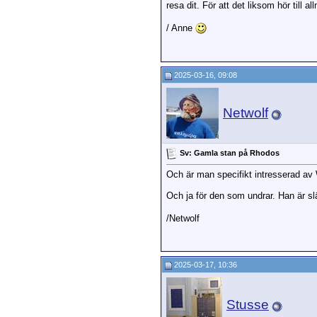
resa dit. För att det liksom hör till a
/ Anne
2025-03-16, 09:08
Netwolf
Sv: Gamla stan på Rhodos
Och är man specifikt intresserad a
Och ja för den som undrar. Han är 
/Netwolf
2025-03-17, 10:36
Stusse