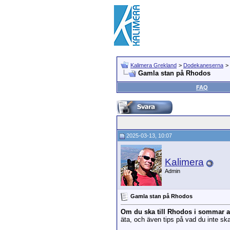
Kalimera Grekland
>
Dodekaneserna
>
Gamla stan på Rhodos
FAQ
2025-03-13, 10:07
Kalimera
Admin
Gamla stan på Rhodos
Om du ska till Rhodos i sommar an
äta, och även tips på vad du inte ska