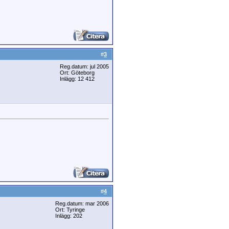
#
3
Reg.datum: jul 2005
Ort: Göteborg
Inlägg: 12 412
#
4
Reg.datum: mar 2006
Ort: Tyringe
Inlägg: 202