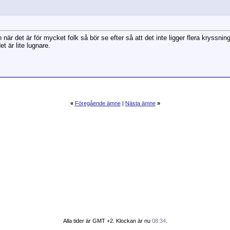
är det är för mycket folk så bör se efter så att det inte ligger flera kryssn
t är lite lugnare.
«
Föregående ämne
|
Nästa ämne
»
Alla tider är GMT +2. Klockan är nu
08:34
.