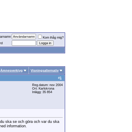
arnamn
Kom ihåg mig?
rd
Ämnesverktyg
Visningsalternativ
#
1
Reg.datum: nov 2004
Ort: Karlskrona
Inlägg: 35 854
d du ska se och göra och var du ska
med information.