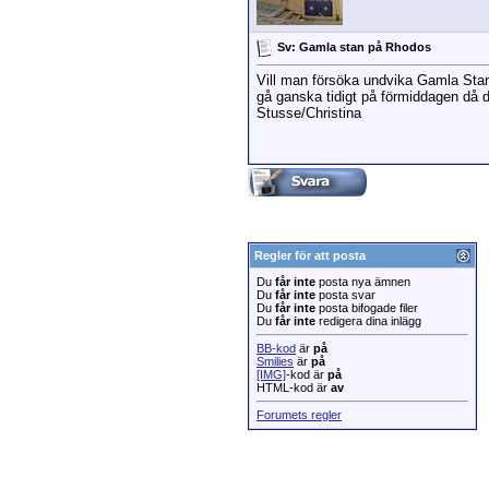
Sv: Gamla stan på Rhodos
Vill man försöka undvika Gamla Stan n
gå ganska tidigt på förmiddagen då de
Stusse/Christina
Regler för att posta
Du
får inte
posta nya ämnen
Du
får inte
posta svar
Du
får inte
posta bifogade filer
Du
får inte
redigera dina inlägg
BB-kod
är
på
Smilies
är
på
[IMG]
-kod är
på
HTML-kod är
av
Forumets regler