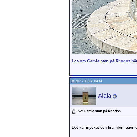
Läs om Gamla stan på Rhodos här
2025-03-14, 04:44
Alala
Sv: Gamla stan på Rhodos
Det var mycket och bra information d