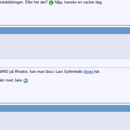
llmänbildningen. Eller hör det?
Nåja, kanske en vacker dag.
v WW2 på Rhodos, kan man läsa i Lars Gyllenhalls
blogg
här.
släkt med Jake