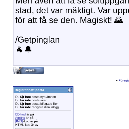
Men även att få se soluppgån
stad, det var mäktigt. Var u
för att få se den. Magiskt! 🌄
/Getpinglan
🐐🔔
«
Föregå
Regler för att posta
Du
får inte
posta nya ämnen
Du
får inte
posta svar
Du
får inte
posta bifogade filer
Du
får inte
redigera dina inlägg
BB-kod
är
på
Smilies
är
på
[IMG]
-kod är
på
HTML-kod är
av