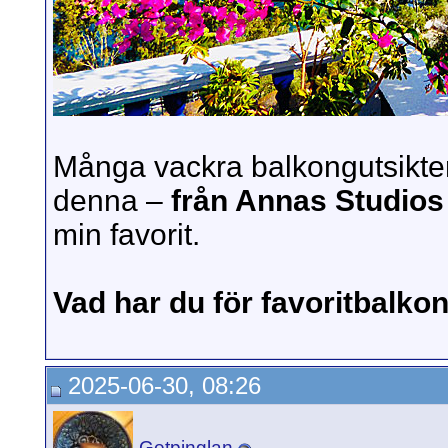
Många vackra balkongutsikter
denna –
från Annas Studios 
min favorit.
Vad har du för favoritbalko
2025-06-30, 08:26
Getpinglan