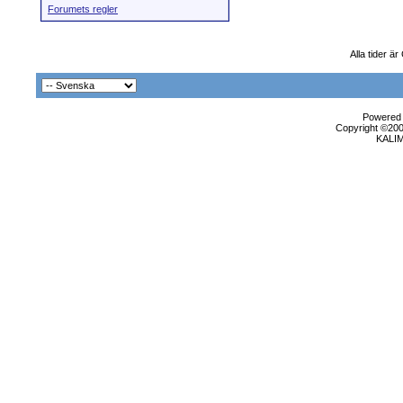
Forumets regler
Alla tider ä
Powered b
Copyright ©2000
KALI