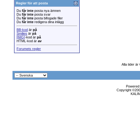
Regler för att posta
Du
får inte
posta nya ämnen
Du
får inte
posta svar
Du
får inte
posta bifogade filer
Du
får inte
redigera dina inlägg
BB-kod
är
på
Smilies
är
på
[IMG]
-kod är
på
HTML-kod är
av
Forumets regler
Alla tider ä
Powered b
Copyright ©2000
KALI