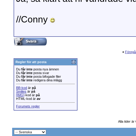
//Conny
«
Föregå
Regler för att posta
Du
får inte
posta nya ämnen
Du
får inte
posta svar
Du
får inte
posta bifogade filer
Du
får inte
redigera dina inlägg
BB-kod
är
på
Smilies
är
på
[IMG]
-kod är
på
HTML-kod är
av
Forumets regler
Alla tider ä