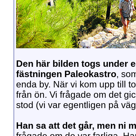
Den här bilden togs under e
fästningen Paleokastro
, so
enda by. När vi kom upp till 
från ön. Vi frågade om det gick
stod (vi var egentligen på väg t
Han sa att det går, men ni 
frågade om de var farliga. 