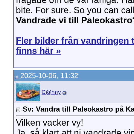
bite. For sure. So you can ca
Vandrade vi till Paleokastro
Fler bilder från vandringen 
finns här »
2025-10-06, 11:32
C@nny
Sv: Vandra till Paleokastro på Ka
Vilken vacker vy!
Ja, så klart att ni vandrade v