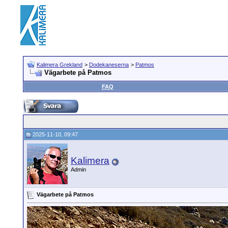
Kalimera Grekland
>
Dodekaneserna
>
Patmos
Vägarbete på Patmos
FAQ
2025-11-10, 09:47
Kalimera
Admin
Vägarbete på Patmos