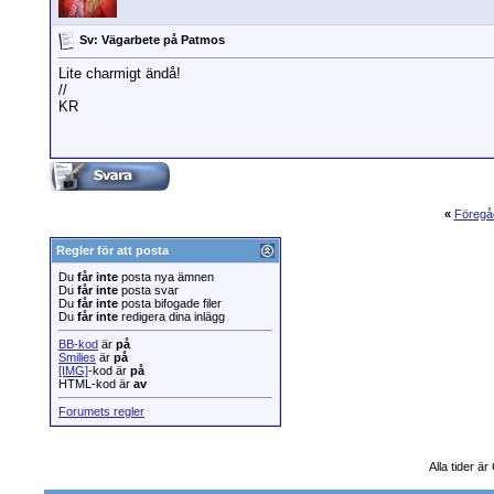
Sv: Vägarbete på Patmos
Lite charmigt ändå!
//
KR
«
Föregå
Regler för att posta
Du
får inte
posta nya ämnen
Du
får inte
posta svar
Du
får inte
posta bifogade filer
Du
får inte
redigera dina inlägg
BB-kod
är
på
Smilies
är
på
[IMG]
-kod är
på
HTML-kod är
av
Forumets regler
Alla tider ä