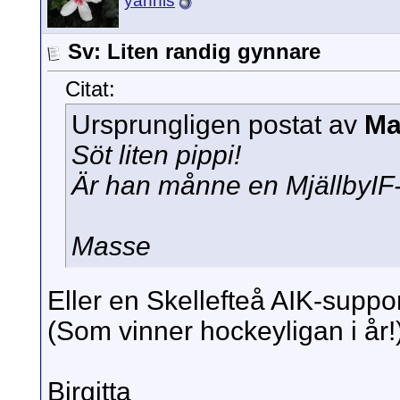
yannis
Sv: Liten randig gynnare
Citat:
Ursprungligen postat av
Ma
Söt liten pippi!
Är han månne en MjällbyIF
Masse
Eller en Skellefteå AIK-suppo
(Som vinner hockeyligan i år!
Birgitta