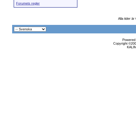
Forumets regler
Alla tider ä
Powered b
Copyright ©2000
KALI