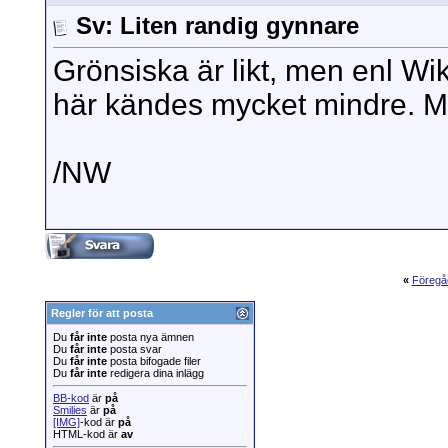
Sv: Liten randig gynnare
Grönsiska är likt, men enl Wi
här kändes mycket mindre. Men
/NW
«
Föregå
Regler för att posta
Du
får inte
posta nya ämnen
Du
får inte
posta svar
Du
får inte
posta bifogade filer
Du
får inte
redigera dina inlägg
BB-kod
är
på
Smilies
är
på
[IMG]
-kod är
på
HTML-kod är
av