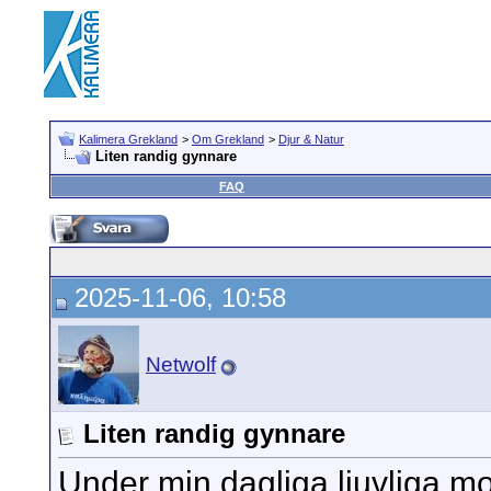
Kalimera Grekland
>
Om Grekland
>
Djur & Natur
Liten randig gynnare
FAQ
2025-11-06, 10:58
Netwolf
Liten randig gynnare
Under min dagliga ljuvliga 