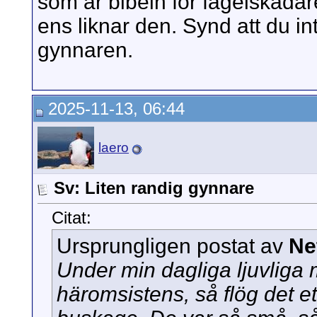
som är bibeln för fågelskådar
ens liknar den. Synd att du in
gynnaren.
2025-11-13, 06:44
laero
Sv: Liten randig gynnare
Citat:
Ursprungligen postat av
Ne
Under min dagliga ljuvlig
häromsistens, så flög det ett