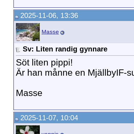
2025-11-06, 13:36
Masse
Sv: Liten randig gynnare
Söt liten pippi!
Är han månne en MjällbyIF-s
Masse
2025-11-07, 10:04