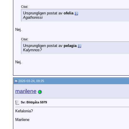
Citat:
Ursprungligen postat av
ofelia
Agathonissi
Nej.
Citat:
Ursprungligen postat av
pelagia
Kalymnos?
Nej.
2026-03-24, 09:25
marilene
Sv: Bildgåta 5979
Kefalonia?
Marilene