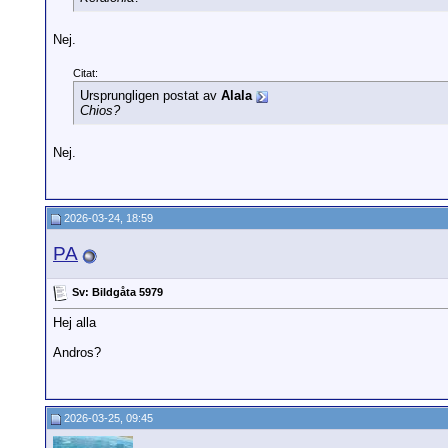
Nej.
Citat:
Ursprungligen postat av
Alala
Chios?
Nej.
2026-03-24, 18:59
PA
Sv: Bildgåta 5979
Hej alla
Andros?
2026-03-25, 09:45