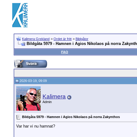
Kalimera Grekland
>
Ordet är fritt
>
Bildgåtor
Bildgåta 5979 - Hamnen i Agios Nikolaos på norra Zakynt
FAQ
2026-03-19, 09:09
Kalimera
Admin
Bildgåta 5979 - Hamnen i Agios Nikolaos på norra Zakynthos
Var har vi nu hamnat?