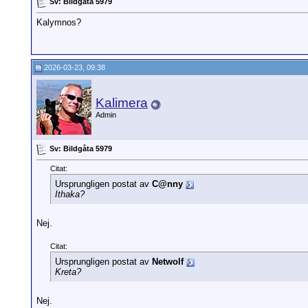
Sv: Bildgåta 5979
Kalymnos?
2026-03-23, 09:38
Kalimera
Admin
Sv: Bildgåta 5979
Citat:
Ursprungligen postat av
C@nny
Ithaka?
Nej.
Citat:
Ursprungligen postat av
Netwolf
Kreta?
Nej.