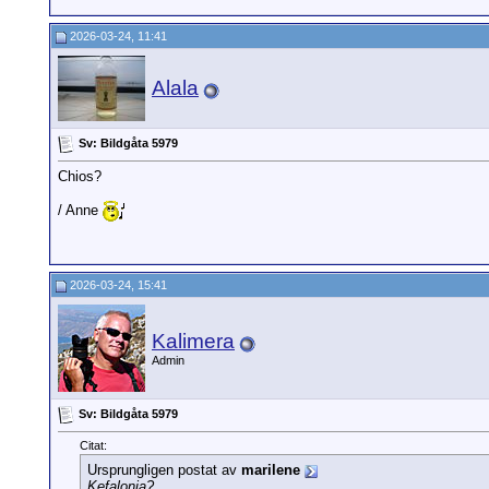
2026-03-24, 11:41
Alala
Sv: Bildgåta 5979
Chios?
/ Anne
2026-03-24, 15:41
Kalimera
Admin
Sv: Bildgåta 5979
Citat:
Ursprungligen postat av
marilene
Kefalonia?