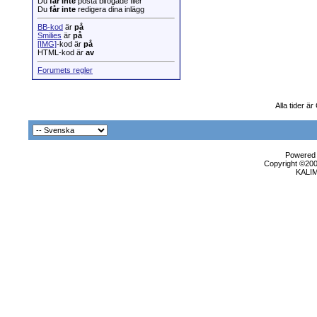
Du
får inte
posta bifogade filer
Du
får inte
redigera dina inlägg
BB-kod
är
på
Smilies
är
på
[IMG]
-kod är
på
HTML-kod är
av
Forumets regler
Alla tider ä
Powered b
Copyright ©2000
KALI