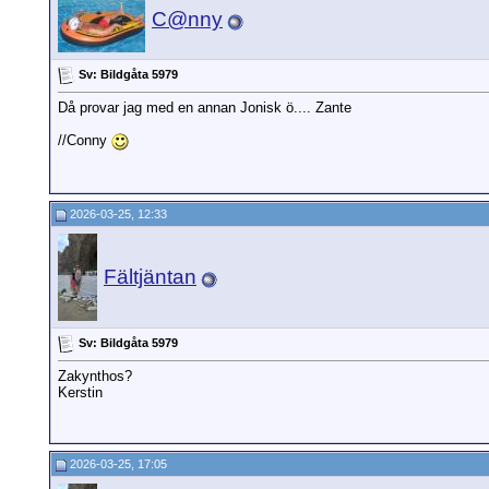
C@nny
Sv: Bildgåta 5979
Då provar jag med en annan Jonisk ö.... Zante
//Conny
2026-03-25, 12:33
Fältjäntan
Sv: Bildgåta 5979
Zakynthos?
Kerstin
2026-03-25, 17:05