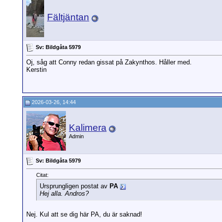
Fältjäntan
Sv: Bildgåta 5979
Oj, såg att Conny redan gissat på Zakynthos. Håller med.
Kerstin
2026-03-26, 14:44
Kalimera
Admin
Sv: Bildgåta 5979
Citat:
Ursprungligen postat av
PA
Hej alla. Andros?
Nej. Kul att se dig här PA, du är saknad!