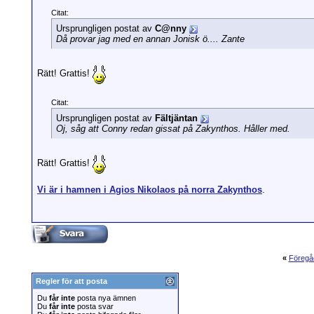
Citat:
Ursprungligen postat av
C@nny
Då provar jag med en annan Jonisk ö.... Zante
Rätt! Grattis!
Citat:
Ursprungligen postat av
Fältjäntan
Oj, såg att Conny redan gissat på Zakynthos. Håller med.
Rätt! Grattis!
Vi är i hamnen i Agios Nikolaos på norra Zakynthos
.
«
Föregå
Regler för att posta
Du
får inte
posta nya ämnen
Du
får inte
posta svar