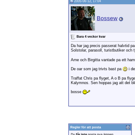
2005-06-12, 17:04
Bossew
Bara 4 veckor kvar
Da har jag precis passerat halvtid pa 
Solstolar, parasoll, turistbutiker och 
Arne och Birgitta vantade pa ett hamnc
De oar som jag trivts bast pa
i de
Traffat Chris pa flyget, A o B pa fl
Kalymnos. Sen hoppas jag att det bl
bosse
Regler för att posta
Du
får inte
posta nya ämnen