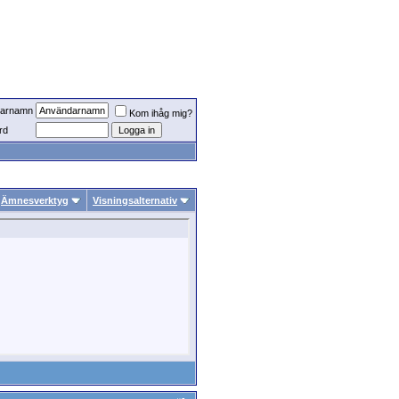
arnamn
Kom ihåg mig?
rd
Ämnesverktyg
Visningsalternativ