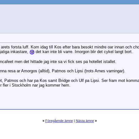
arets forsta luff. Kom idag till Kos efter bara besokt mindre oar innan och choc
tjatiga inkastare,
det kan inte bli varre. Imorgon blir det cykel langt bort.
afeet men det hittade jag inte sa vi fick ses pa hotellet istallet.
nna resa ar Amorgos (alltid), Patmos och Lipsi (trots Arnes varningar).
yget, Patmos och har pa Kos samt Bridge och Ulf pa Lipsi. Ser fram mot komm
ir fler i Stockholm nar jag kommer hem.
«
Föregående ämne
|
Nästa ämne
»