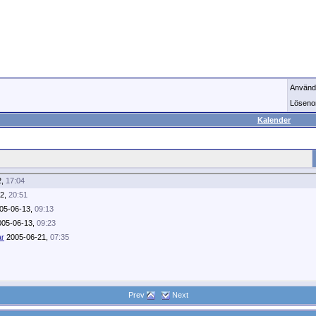
Använd
Löseno
Kalender
2,
17:04
12,
20:51
05-06-13,
09:13
05-06-13,
09:23
ar
2005-06-21,
07:35
Prev
Next