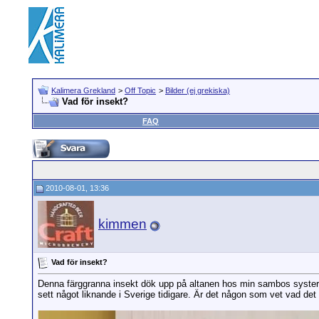
Kalimera Grekland
>
Off Topic
>
Bilder (ej grekiska)
Vad för insekt?
FAQ
2010-08-01, 13:36
kimmen
Vad för insekt?
Denna färggranna insekt dök upp på altanen hos min sambos syster i
sett något liknande i Sverige tidigare. Är det någon som vet vad det