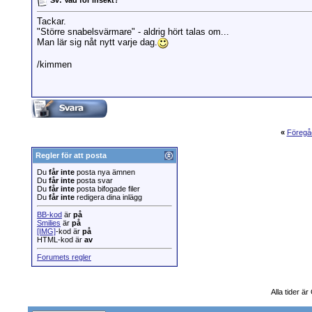
Tackar.
"Större snabelsvärmare" - aldrig hört talas om...
Man lär sig nåt nytt varje dag.
/kimmen
«
Föregå
Regler för att posta
Du
får inte
posta nya ämnen
Du
får inte
posta svar
Du
får inte
posta bifogade filer
Du
får inte
redigera dina inlägg
BB-kod
är
på
Smilies
är
på
[IMG]
-kod är
på
HTML-kod är
av
Forumets regler
Alla tider 