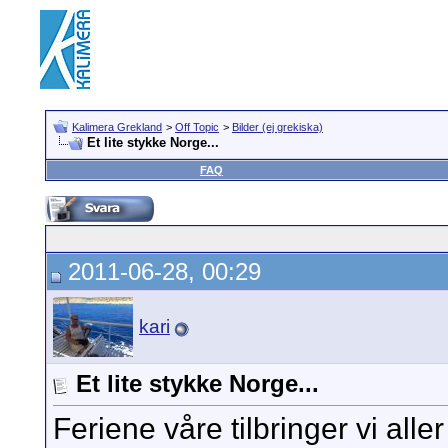
Kalimera Grekland
>
Off Topic
>
Bilder (ej grekiska)
Et lite stykke Norge...
FAQ
2011-06-28, 00:29
kari
Et lite stykke Norge...
Feriene våre tilbringer vi aller 