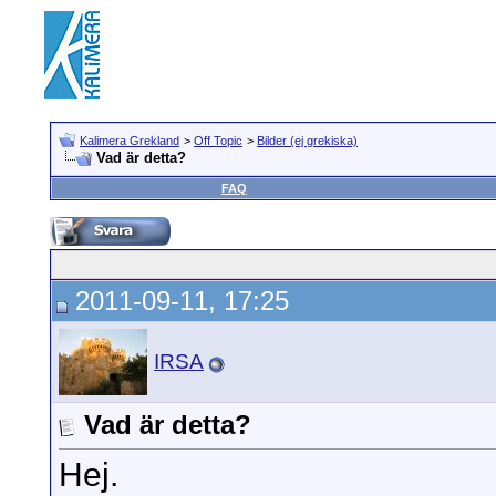
Kalimera Grekland
>
Off Topic
>
Bilder (ej grekiska)
Vad är detta?
FAQ
2011-09-11, 17:25
IRSA
Vad är detta?
Hej.