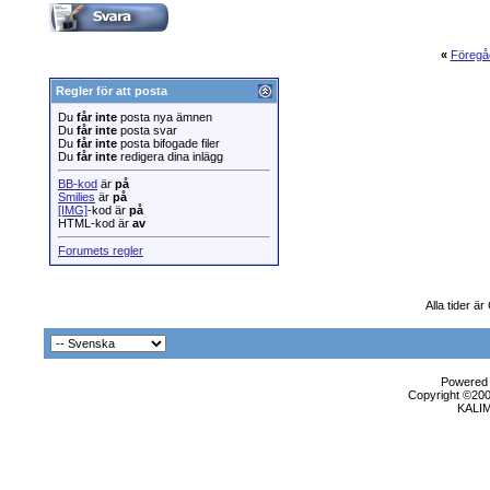
«
Föregå
Regler för att posta
Du
får inte
posta nya ämnen
Du
får inte
posta svar
Du
får inte
posta bifogade filer
Du
får inte
redigera dina inlägg
BB-kod
är
på
Smilies
är
på
[IMG]
-kod är
på
HTML-kod är
av
Forumets regler
Alla tider 
Powered b
Copyright ©2000
KALI