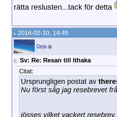
rätta reslusten...tack för detta
2016-02-10, 14:49
Deia
Sv: Re: Resan till Ithaka
Citat:
Ursprungligen postat av
there
Nu först såg jag resebrevet fr
jösses vilket vackert resebrev