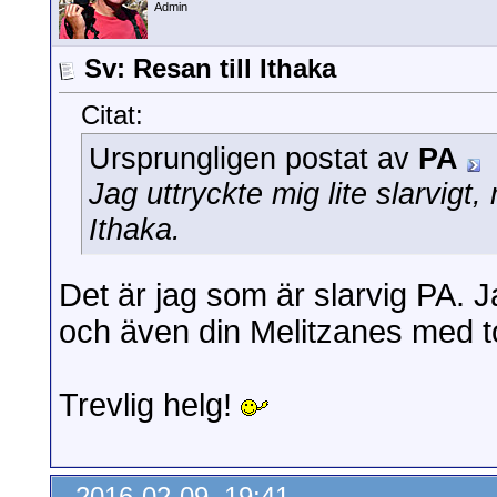
Admin
Sv: Resan till Ithaka
Citat:
Ursprungligen postat av
PA
Jag uttryckte mig lite slarvigt,
Ithaka.
Det är jag som är slarvig PA. J
och även din Melitzanes med
Trevlig helg!
2016-02-09, 19:41