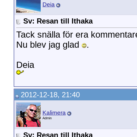
Deia
Sv: Resan till Ithaka
Tack snälla för era kommentar
Nu blev jag glad
.
Deia
2012-12-18, 21:40
Kalimera
Admin
Sv: Resan till Ithaka