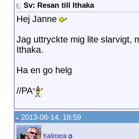
Sv: Resan till Ithaka
Hej Janne
Jag uttryckte mig lite slarvigt,
Ithaka.
Ha en go helg
//PA
2013-06-14, 18:59
Kalimera