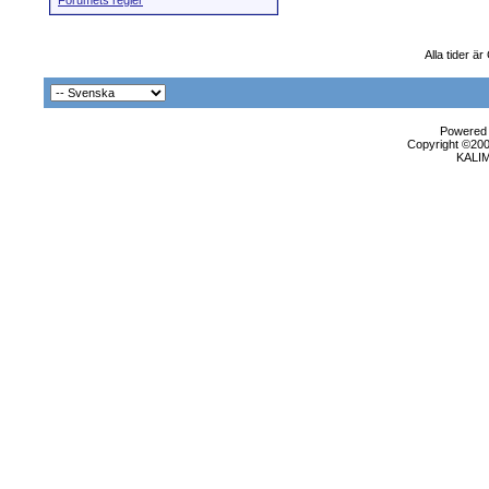
Forumets regler
Alla tider ä
Powered b
Copyright ©2000
KALI