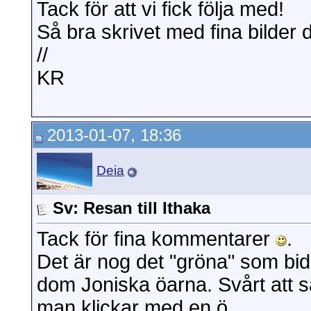
Tack för att vi fick följa med!
Så bra skrivet med fina bilder
//
KR
2013-01-07, 18:36
Deia
Sv: Resan till Ithaka
Tack för fina kommentarer
.
Det är nog det "gröna" som bidr
dom Joniska öarna. Svårt att sä
man klickar med en ö....