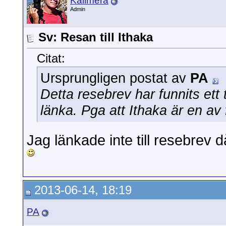
Kalimera
Admin
Sv: Resan till Ithaka
Citat:
Ursprungligen postat av
PA
Detta resebrev har funnits et
länka. Pga att Ithaka är en av f
Jag länkade inte till resebrev 
2013-06-14, 18:19
PA