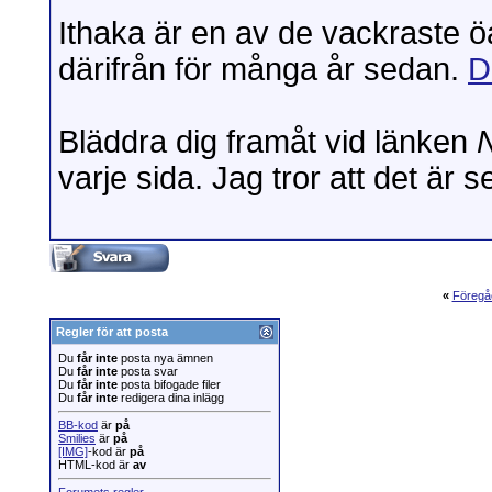
Ithaka är en av de vackraste ö
därifrån för många år sedan.
D
Bläddra dig framåt vid länken
varje sida. Jag tror att det är 
«
Föregå
Regler för att posta
Du
får inte
posta nya ämnen
Du
får inte
posta svar
Du
får inte
posta bifogade filer
Du
får inte
redigera dina inlägg
BB-kod
är
på
Smilies
är
på
[IMG]
-kod är
på
HTML-kod är
av