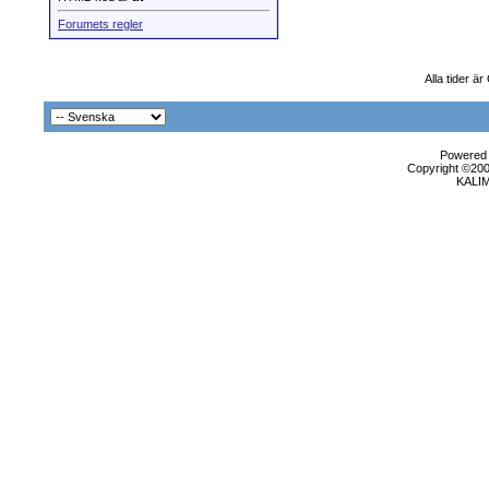
Forumets regler
Alla tider ä
Powered b
Copyright ©2000
KALI