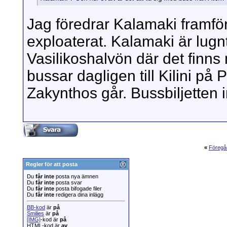
Jag föredrar Kalamaki framför 
exploaterat. Kalamaki är lugnt
Vasilikoshalvön där det finns 
bussar dagligen till Kilini på
Zakynthos går. Bussbiljetten 
«
Föregå
Regler för att posta
Du
får inte
posta nya ämnen
Du
får inte
posta svar
Du
får inte
posta bifogade filer
Du
får inte
redigera dina inlägg
BB-kod
är
på
Smilies
är
på
[IMG]
-kod är
på
HTML-kod är
av