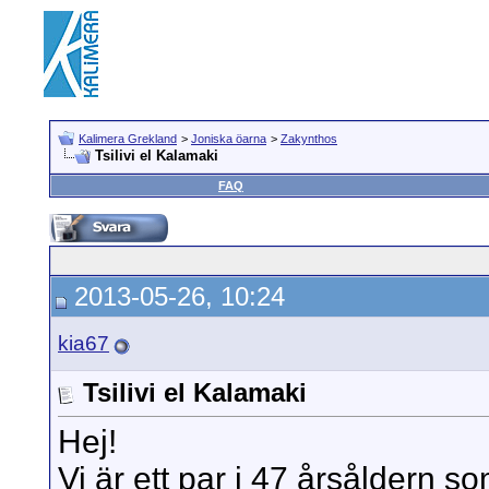
Kalimera Grekland
>
Joniska öarna
>
Zakynthos
Tsilivi el Kalamaki
FAQ
2013-05-26, 10:24
kia67
Tsilivi el Kalamaki
Hej!
Vi är ett par i 47 årsåldern s