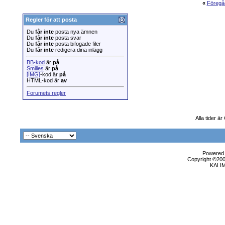
«
Föregå
Regler för att posta
Du
får inte
posta nya ämnen
Du
får inte
posta svar
Du
får inte
posta bifogade filer
Du
får inte
redigera dina inlägg
BB-kod
är
på
Smilies
är
på
[IMG]
-kod är
på
HTML-kod är
av
Forumets regler
Alla tider ä
Powered b
Copyright ©2000
KALI