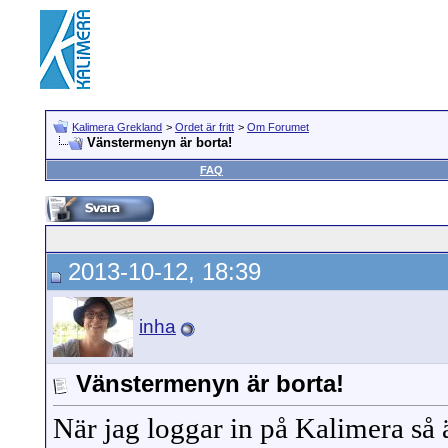
Kalimera Grekland
>
Ordet är fritt
>
Om Forumet
Vänstermenyn är borta!
FAQ
2013-10-12, 18:39
inha
Vänstermenyn är borta!
När jag loggar in på Kalimera så