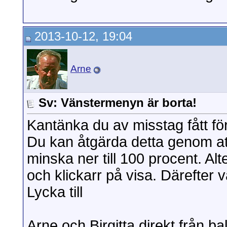
2013-10-12, 19:04
Arne
Sv: Vänstermenyn är borta!
Kantänka du av misstag fått f
Du kan åtgärda detta genom at
minska ner till 100 procent. Al
och klickarr på visa. Därefter 
Lycka till
Arne och Birgitta direkt från 