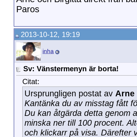
Paros
2013-10-12, 19:19
inha
Sv: Vänstermenyn är borta!
Citat:
Ursprungligen postat av
Arne
Kantänka du av misstag fått 
Du kan åtgärda detta genom a
minska ner till 100 procent. Al
och klickarr på visa. Därefter 