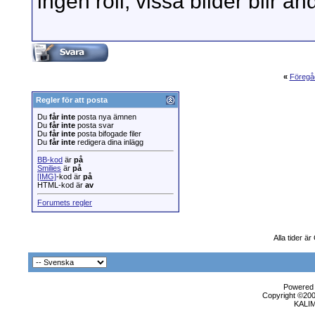
ingen roll, vissa bilder blir ä
«
Föregå
Regler för att posta
Du
får inte
posta nya ämnen
Du
får inte
posta svar
Du
får inte
posta bifogade filer
Du
får inte
redigera dina inlägg
BB-kod
är
på
Smilies
är
på
[IMG]
-kod är
på
HTML-kod är
av
Forumets regler
Alla tider ä
Powered b
Copyright ©2000
KALI