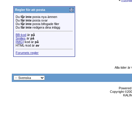
«
Föregå
Regler för att posta
Du
får inte
posta nya ämnen
Du
får inte
posta svar
Du
får inte
posta bifogade filer
Du
får inte
redigera dina inlägg
BB-kod
är
på
Smilies
är
på
[IMG]
-kod är
på
HTML-kod är
av
Forumets regler
Alla tider 
Powered b
Copyright ©2000
KALI