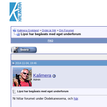
Kalimera Grekland
>
Ordet är fritt
>
Om Forumet
Lipsi har begåvats med eget underforum
FAQ
2014-11-04, 19:46
Kalimera
Admin
Lipsi har begåvats med eget underforum
Ni hittar forumet under Dodekaneserna, och
här
.