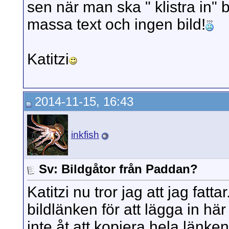
sen när man ska " klistra in" b
massa text och ingen bild!
Katitzi
2014-11-15, 16:43
inkfish
Sv: Bildgåtor från Paddan?
Katitzi nu tror jag att jag fatt
bildlänken för att lägga in hä
inte åt att kopiera hela länk