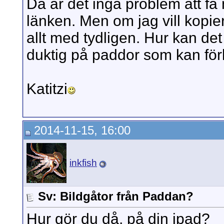
Då är det inga problem att få 
länken. Men om jag vill kopi
allt med tydligen. Hur kan de
duktig på paddor som kan för
Katitzi
2014-11-15, 16:00
inkfish
Sv: Bildgåtor från Paddan?
Hur gör du då, på din ipad?