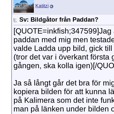
Katitzi
Sv: Bildgåtor från Paddan?
[QUOTE=inkfish;347599]Jag ä
paddan med mig men testade ju
valde Ladda upp bild, gick til
(tror det var i överkant först
gången, ska kolla igen)[/QU
Ja så långt går det bra för mi
kopiera bilden för att kunna lä
på Kalimera som det inte funk
man på länken under bilden 