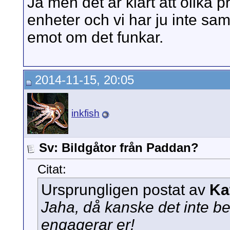
Ja men det är klart att olika
enheter och vi har ju inte sam
emot om det funkar.
2014-11-15, 20:05
inkfish
Sv: Bildgåtor från Paddan?
Citat:
Ursprungligen postat av
Kat
Jaha, då kanske det inte be
engagerar er!