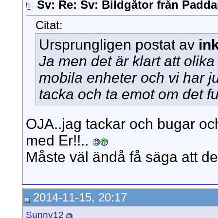
Sv: Re: Sv: Bildgåtor från Padd
Citat:
Ursprungligen postat av
in
Ja men det är klart att oli
mobila enheter och vi har j
tacka och ta emot om det fu
OJA..jag tackar och bugar och
med Er!!..
Måste väl ändå få säga att de
2014-11-15, 20:17
Sunny12