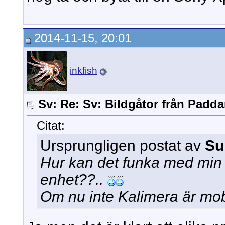
2014-11-15, 20:01
inkfish
Sv: Re: Sv: Bildgåtor från Padd
Citat:
Ursprungligen postat av
Su
Hur kan det funka med min 
enhet??..
Om nu inte Kalimera är mo