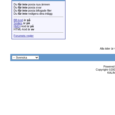
Du
får inte
posta nya ämnen
Du
får inte
posta svar
Du
får inte
posta bifogade filer
Du
får inte
redigera dina inlägg
BB-kod
är
på
Smilies
är
på
[IMG]
-kod är
på
HTML-kod är
av
Forumets regler
Alla tider ä
Powered b
Copyright ©2000
KALI