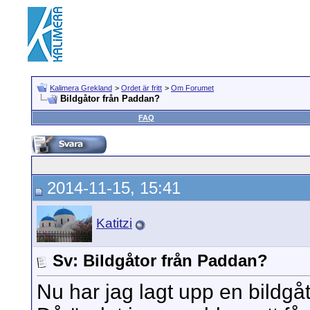
Kalimera Grekland
>
Ordet är fritt
>
Om Forumet
Bildgåtor från Paddan?
FAQ
2014-11-15, 15:41
Katitzi
Sv: Bildgåtor från Paddan?
Nu har jag lagt upp en bildg