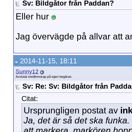
Sv: Bildgåtor från Paddan?
Eller hur
Jag övervägde på allvar att 
2014-11-15, 18:11
Sunny12
Avslutat medlemskap på egen begäran.
Sv: Re: Sv: Bildgåtor från Padd
Citat:
Ursprungligen postat av
in
Ja, det är så det ska funka
att markera, markören hoppa