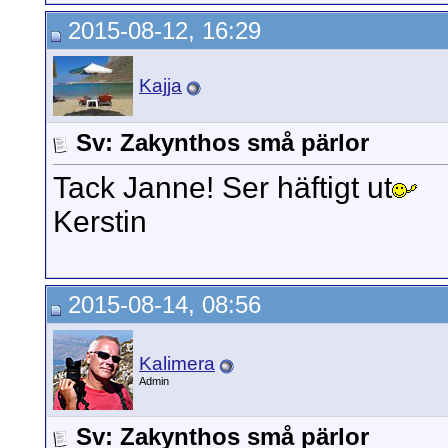
2015-08-12, 16:29
Kajja
Sv: Zakynthos små pärlor
Tack Janne! Ser häftigt ut
Kerstin
2015-08-14, 08:56
Kalimera
Admin
Sv: Zakynthos små pärlor