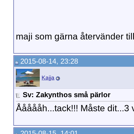
maji som gärna återvänder til
2015-08-14, 23:28
Kajja
Sv: Zakynthos små pärlor
Åååååh...tack!!! Måste dit...3 
2015-08-15, 14:01