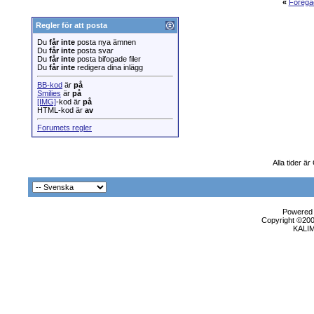
«
Föregå
Regler för att posta
Du
får inte
posta nya ämnen
Du
får inte
posta svar
Du
får inte
posta bifogade filer
Du
får inte
redigera dina inlägg
BB-kod
är
på
Smilies
är
på
[IMG]
-kod är
på
HTML-kod är
av
Forumets regler
Alla tider ä
Powered b
Copyright ©2000
KALI