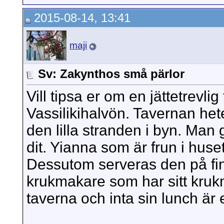
2015-08-14, 13:41
maji
Sv: Zakynthos små pärlor
Vill tipsa er om en jättetrevl
Vassilikihalvön. Tavernan het
den lilla stranden i byn. Man
dit. Yianna som är frun i huse
Dessutom serveras den på fint
krukmakare som har sitt krukm
taverna och inta sin lunch är 