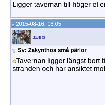
Ligger tavernan till höger ell
2015-08-16, 16:05
maji
Sv: Zakynthos små pärlor
Tavernan ligger längst bort t
stranden och har ansiktet mot