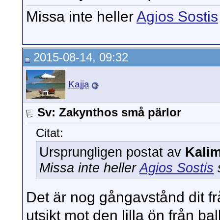
Missa inte heller
Agios Sostis
2015-08-14, 09:32
Kajja
Sv: Zakynthos små pärlor
Citat:
Ursprungligen postat av
Kali
Missa inte heller
Agios Sostis
Det är nog gångavstånd dit frå
utsikt mot den lilla ön från b