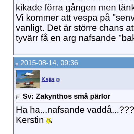
kikade förra gången men tänker
Vi kommer att vespa på "senv
vanligt. Det är större chans at
tyvärr få en arg nafsande "bak
2015-08-14, 09:36
Kajja
Sv: Zakynthos små pärlor
Ha ha...nafsande vaddå...??? 
Kerstin