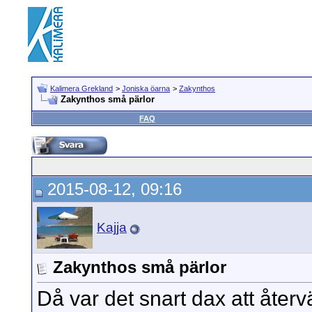
Kalimera Grekland
>
Joniska öarna
>
Zakynthos
Zakynthos små pärlor
FAQ
2015-08-12, 09:16
Kajja
Zakynthos små pärlor
Då var det snart dax att återv