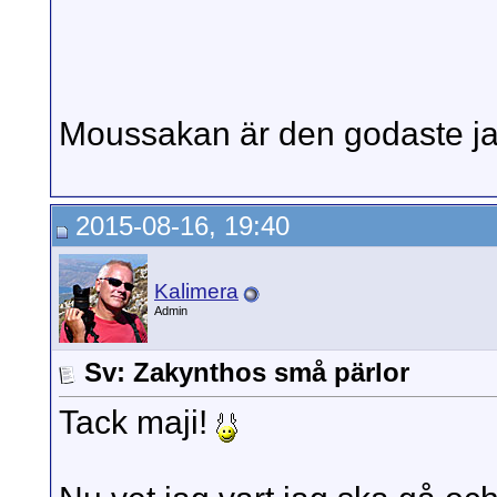
Moussakan är den godaste jag
2015-08-16, 19:40
Kalimera
Admin
Sv: Zakynthos små pärlor
Tack maji!