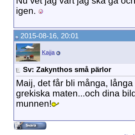
Nu vet jag vart jag ska gå oc
igen.
2015-08-16, 20:01
Kajja
Sv: Zakynthos små pärlor
Maij, det får bli många, lång
grekiska maten...och dina bilde
munnen!