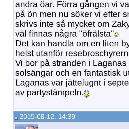
andra öar. Förra gången vi v
på ön men nu söker vi efter 
skrivs inte så mycket om Za
väl finnas några "öfrälsta"
Det kan handla om en liten by,
helst utanför resebroschyrern
Vi bor på stranden i Laganas 
solsängar och en fantastisk ut
Laganas var jättelugnt i sep
av partystämpeln.
2015-08-12, 14:39