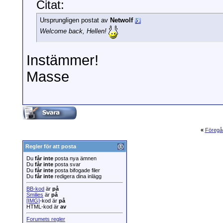
Citat:
Ursprungligen postat av
Netwolf
Welcome back, Hellen!
Instämmer!
Masse
«
Föregå
Regler för att posta
Du
får inte
posta nya ämnen
Du
får inte
posta svar
Du
får inte
posta bifogade filer
Du
får inte
redigera dina inlägg
BB-kod
är
på
Smilies
är
på
[IMG]
-kod är
på
HTML-kod är
av
Forumets regler