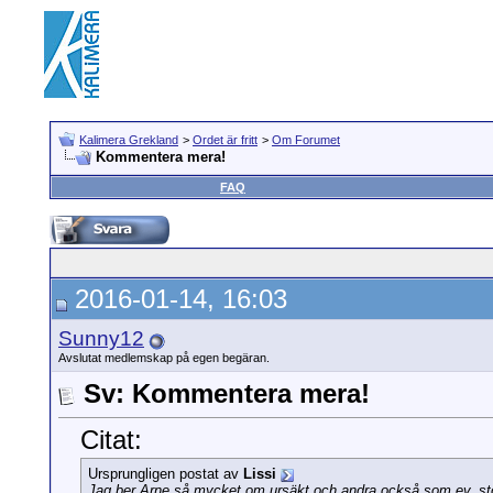
Kalimera Grekland
>
Ordet är fritt
>
Om Forumet
Kommentera mera!
FAQ
2016-01-14, 16:03
Sunny12
Avslutat medlemskap på egen begäran.
Sv: Kommentera mera!
Citat:
Ursprungligen postat av
Lissi
Jag ber Arne så mycket om ursäkt och andra också som ev. stö