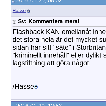
2016-01-20, 08:02
Hasse
Sv: Kommentera mera!
Flashback KAN emellanåt inneh
det stora hela är det mycket sus
sidan har sitt "säte" i Storbrit
"kriminellt innehåll" eller dyli
lagstiftning att göra något.
/Hasse
2016-01-20, 12:53