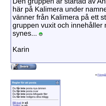
Den gruppen är startad av A
här på Kalimera under namnet
vänner från Kalimera på ett 
gruppen vuxit och innehåller 
synes...
Karin
«
Föregå
Regler för att posta
Du
får inte
posta nya ämnen
Du
får inte
posta svar
Du
får inte
posta bifogade filer
Du
får inte
redigera dina inlägg
BB-kod
är
på
Smilies
är
på