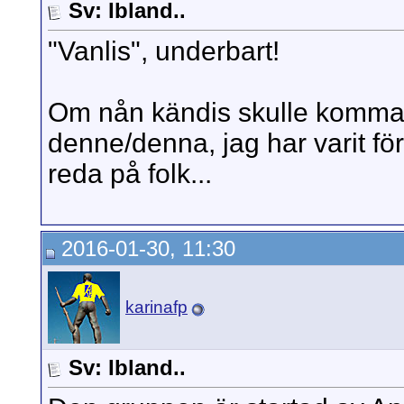
Sv: Ibland..
"Vanlis", underbart!
Om nån kändis skulle komma i
denne/denna, jag har varit fö
reda på folk...
2016-01-30, 11:30
karinafp
Sv: Ibland..