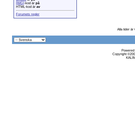
[IMG]
-kod är
på
HTML-kod är
av
Forumets regler
Alla tider ä
Powered b
Copyright ©2000
KALI