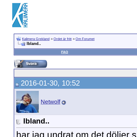
Kalimera Grekland
>
Ordet är fritt
>
Om Forumet
Ibland..
FAQ
2016-01-30, 10:52
Netwolf
Ibland..
har jag undrat om det döljer