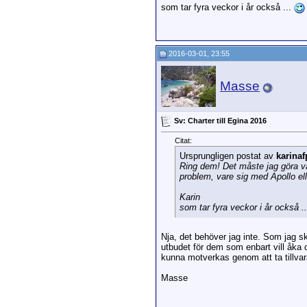
som tar fyra veckor i år också ...
2016-03-01, 23:55
Masse
Sv: Charter till Egina 2016
Citat:
Ursprungligen postat av
karinaf
Ring dem! Det måste jag göra var
problem, vare sig med Apollo elle
Karin
som tar fyra veckor i år också .
Nja, det behöver jag inte. Som jag s
utbudet för dem som enbart vill åka c
kunna motverkas genom att ta tillva
Masse