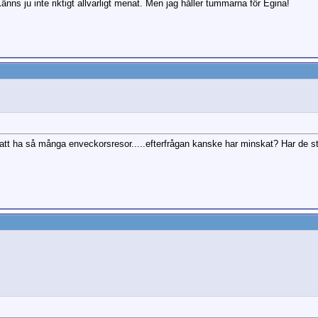
änns ju inte riktigt allvarligt menat. Men jag håller tummarna för Egina!
 att ha så många enveckorsresor.....efterfrågan kanske har minskat? Har de s