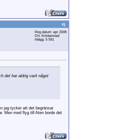
#
5
Reg.datum: apr 2008
Ort: Kristianstad
Inlägg: 5 591
 det har aldrig varit något
n jag tycker att det begränsar
r. Men med flyg till Aten borde det