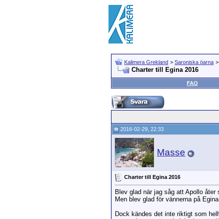
Kalimera Grekland
>
Saroniska öarna
Charter till Egina 2016
FAQ
2016-02-29, 22:33
Masse
Charter till Egina 2016
Blev glad när jag såg att Apollo åter
Men blev glad för vännerna på Egina 
Dock kändes det inte riktigt som hel