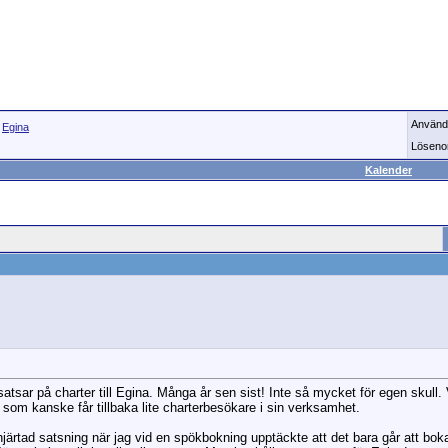
Använd
>
Egina
Löseno
Kalender
 satsar på charter till Egina. Många år sen sist! Inte så mycket för egen skull.
som kanske får tillbaka lite charterbesökare i sin verksamhet.
hjärtad satsning när jag vid en spökbokning upptäckte att det bara går att bok