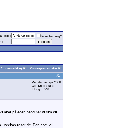
arnamn
Kom ihåg mig?
rd
Ämnesverktyg
Visningsalternativ
#
1
Reg.datum: apr 2008
Ort: Kristianstad
Inlägg: 5 591
 Vi åker på egen hand när vi ska dit.
a 1veckas-resor dit. Den som vill