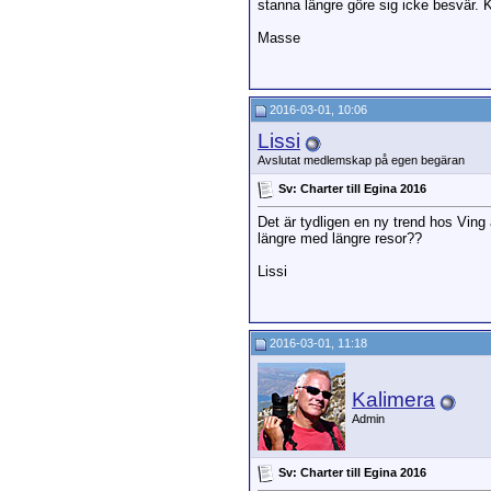
stanna längre göre sig icke besvär. K
Masse
2016-03-01, 10:06
Lissi
Avslutat medlemskap på egen begäran
Sv: Charter till Egina 2016
Det är tydligen en ny trend hos Ving
längre med längre resor??
Lissi
2016-03-01, 11:18
Kalimera
Admin
Sv: Charter till Egina 2016