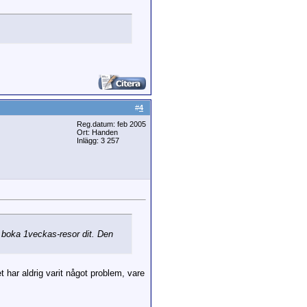
#
4
Reg.datum: feb 2005
Ort: Handen
Inlägg: 3 257
t boka 1veckas-resor dit. Den
 har aldrig varit något problem, vare