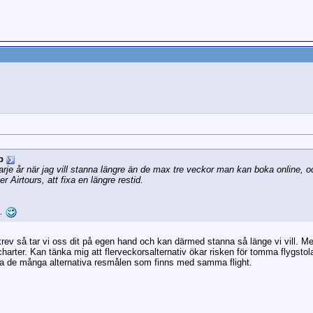
p
je år när jag vill stanna längre än de max tre veckor man kan boka online, och
r Airtours, att fixa en längre restid.
..
krev så tar vi oss dit på egen hand och kan därmed stanna så länge vi vill. Me
harter. Kan tänka mig att flerveckorsalternativ ökar risken för tomma flygstola
ra de många alternativa resmålen som finns med samma flight.