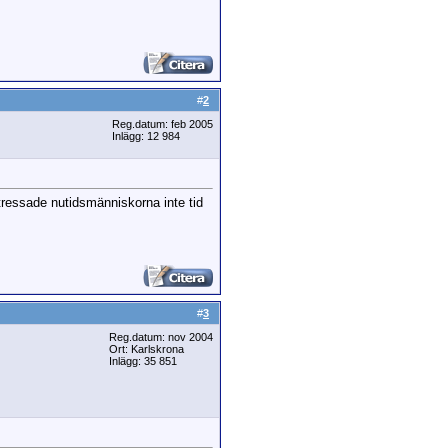
#
2
Reg.datum: feb 2005
Inlägg: 12 984
tressade nutidsmänniskorna inte tid
#
3
Reg.datum: nov 2004
Ort: Karlskrona
Inlägg: 35 851