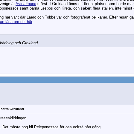
Sverige är
AvinaFauna
störst. I Grekland finns ett flertal platser som borde ma
loponessos samt öarna Lesbos och Kreta, och säkert flera ställen, inte minst d
g har varit där Laero och Tobbe var och fotograferat pelikaner. Efter resan
an läsa om det här
.
lskådning och Grekland.
döstra Grekland
 reseskildringen.
roni. Det måste nog bli Peleponessos för oss också nån gång.