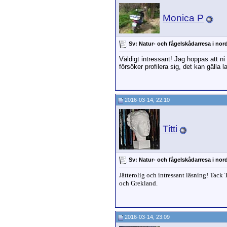
Monica P
Sv: Natur- och fågelskådarresa i nor
Väldigt intressant! Jag hoppas att ni 
försöker profilera sig, det kan gälla 
2016-03-14, 22:10
Titti
Sv: Natur- och fågelskådarresa i nor
Jätterolig och intressant läsning! Tack 
och Grekland.
2016-03-14, 23:09