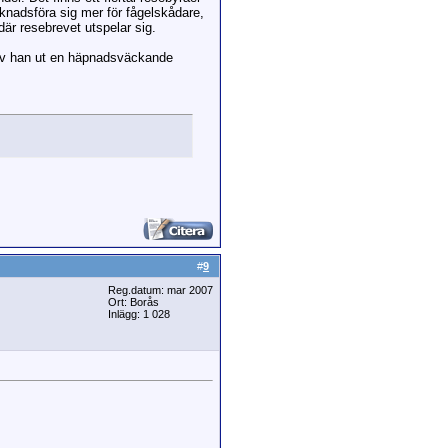
rknadsföra sig mer för fågelskådare,
är resebrevet utspelar sig.
 gav han ut en häpnadsväckande
#
9
Reg.datum: mar 2007
Ort: Borås
Inlägg: 1 028