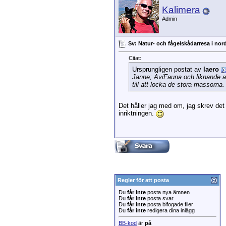
Kalimera
Admin
Sv: Natur- och fågelskådarresa i nor
Citat:
Ursprungligen postat av
laero
Janne; AviFauna och liknande arr
till att locka de stora massorna.
Det håller jag med om, jag skrev det 
inriktningen.
Regler för att posta
Du
får inte
posta nya ämnen
Du
får inte
posta svar
Du
får inte
posta bifogade filer
Du
får inte
redigera dina inlägg
BB-kod
är
på