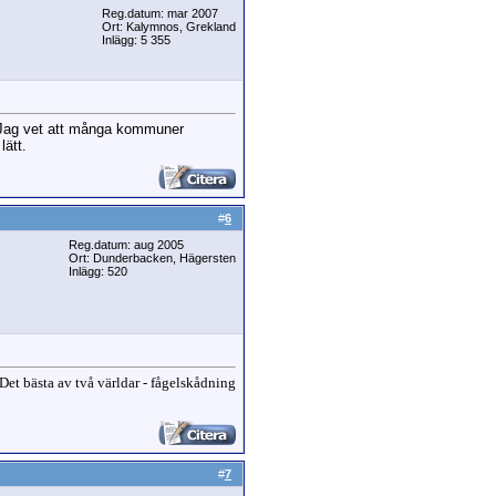
Reg.datum: mar 2007
Ort: Kalymnos, Grekland
Inlägg: 5 355
pa. Jag vet att många kommuner
lätt.
#
6
Reg.datum: aug 2005
Ort: Dunderbacken, Hägersten
Inlägg: 520
 Det bästa av två världar - fågelskådning
#
7