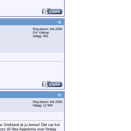
#
2
Reg.datum: feb 2006
Ort: Kalmar
Inlägg: 992
#
3
Reg.datum: feb 2005
Inlägg: 12 984
 av Grekland är ju bonus! Det var kul
ss till Nea Appolonia över lördag -