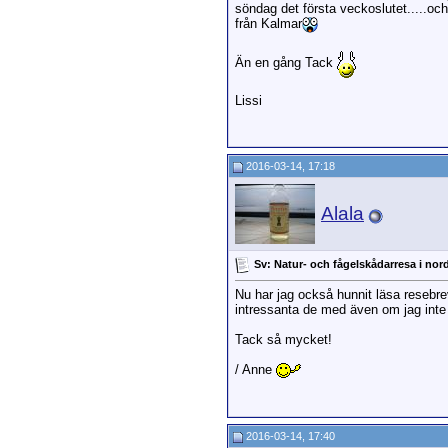
söndag det första veckoslutet.....och 
från Kalmar
Än en gång Tack
Lissi
2016-03-14, 17:18
Alala
Sv: Natur- och fågelskådarresa i nor
Nu har jag också hunnit läsa resebre
intressanta de med även om jag inte
Tack så mycket!
/ Anne
2016-03-14, 17:40