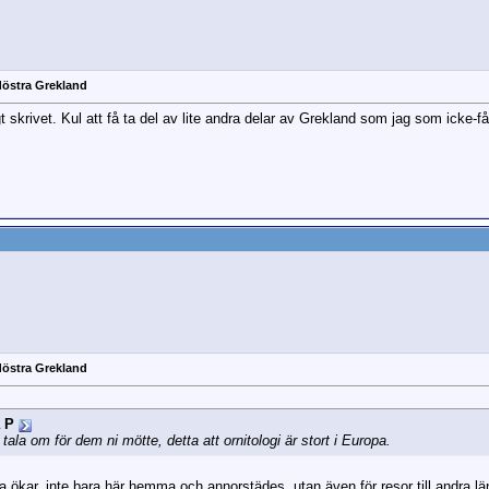
döstra Grekland
t skrivet. Kul att få ta del av lite andra delar av Grekland som jag som icke-
döstra Grekland
 P
tt tala om för dem ni mötte, detta att ornitologi är stort i Europa.
ra ökar, inte bara här hemma och annorstädes, utan även för resor till andra län