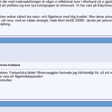
 där med marknadsföringen är något vi reflekterat över i efterhand så vi gjord
att profilera sig mot nya turistgrupper är intressant. Vi har varit på Kalymnos o
.
er ordnar säkert bra natur- och fågelresor med hög kvalitet. Men deras prissättn
 vår resa, med en sådan arrangör, hade blivit bortåt 15000:- dyrare per person 
kådning.
döstra Grekland
ebrev. Fantastiska bilder! Minervaugglan fastnade jag fullständigt för, så söt m
e vara ett fågelskådarparadis!
gonsidan.