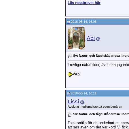
Läs resebrevet här
.
2016-03-14, 16:03
Abi
Sv: Natur- och fågelskådarresa i nor
Trevliga naturbilder, även om jag inte
Abi
2016-03-14, 16:11
Lissi
Avslutat medlemskap på egen begäran
Sv: Natur- och fågelskådarresa i nor
Tack snälla för ett underbart resebrev
att ses även om det var kort! Vi fick