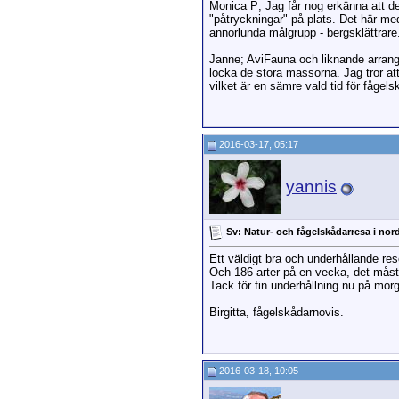
Monica P; Jag får nog erkänna att det
"påtryckningar" på plats. Det här med 
annorlunda målgrupp - bergsklättrare
Janne; AviFauna och liknande arrangör
locka de stora massorna. Jag tror att
vilket är en sämre vald tid för fågels
2016-03-17, 05:17
yannis
Sv: Natur- och fågelskådarresa i nor
Ett väldigt bra och underhållande res
Och 186 arter på en vecka, det måst
Tack för fin underhållning nu på mor
Birgitta, fågelskådarnovis.
2016-03-18, 10:05