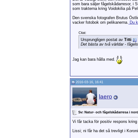
som bara säljer fågelskådarresor, i 
som trakterna kring Voidokilia på Pe
Den svenska fotografen Brutus Östlin
vacker fotobok om pelikanerna.
Du k
Citat:
Ursprungligen postat av
Titti
Det bästa av två världar - fåge
Jag kan bara hålla med.
2016-03-16, 16:41
laero
Sv: Natur- och fågelskådarresa i nor
Vi får tacka för positiv respons kring
Lissi; ni får ha det så trevligt i Ko