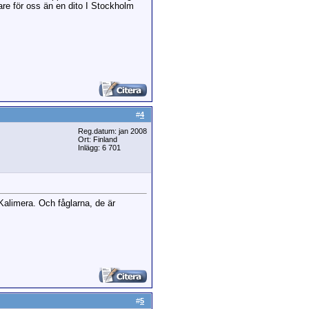
igare för oss än en dito I Stockholm
#
4
Reg.datum: jan 2008
Ort: Finland
Inlägg: 6 701
Kalimera. Och fåglarna, de är
#
5