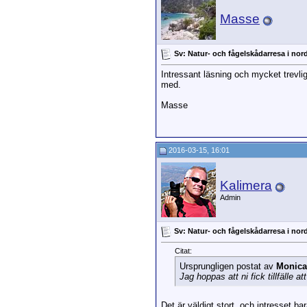
Masse
Sv: Natur- och fågelskådarresa i nor
Intressant läsning och mycket trevlig
med.
Masse
2016-03-15, 16:01
Kalimera
Admin
Sv: Natur- och fågelskådarresa i nor
Citat:
Ursprungligen postat av
Monica
Jag hoppas att ni fick tillfälle a
Det är väldigt stort, och intresset ba