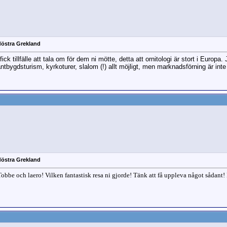
döstra Grekland
fick tillfälle att tala om för dem ni mötte, detta att ornitologi är stort i Euro
lantbygdsturism, kyrkoturer, slalom (!) allt möjligt, men marknadsförning är inte 
döstra Grekland
Tobbe och laero! Vilken fantastisk resa ni gjorde! Tänk att få uppleva något sådant!