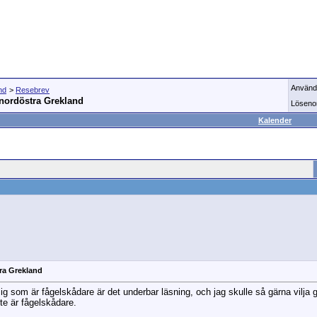
Använd
nd
>
Resebrev
 nordöstra Grekland
Löseno
Kalender
tra Grekland
 mig som är fågelskådare är det underbar läsning, och jag skulle så gärna vilj
nte är fågelskådare.