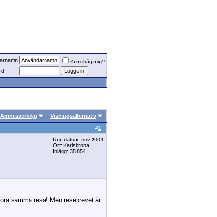
arnamn
Kom ihåg mig?
rd
Ämnesverktyg
Visningsalternativ
#
1
Reg.datum: nov 2004
Ort: Karlskrona
Inlägg: 35 854
a göra samma resa! Men resebrevet är