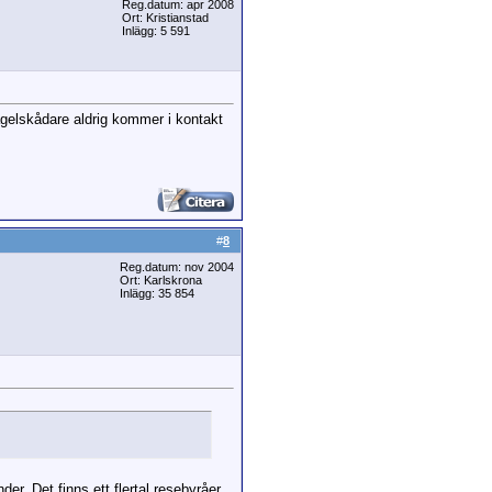
Reg.datum: apr 2008
Ort: Kristianstad
Inlägg: 5 591
fågelskådare aldrig kommer i kontakt
#
8
Reg.datum: nov 2004
Ort: Karlskrona
Inlägg: 35 854
der. Det finns ett flertal resebyråer