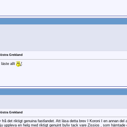
döstra Grekland
 läste allt
.
döstra Grekland
 frå det riktigt genuina fastlandet. Att läsa detta brev I Koroni I en annan del
 ju uppleva en helg med riktigt genuint byliv tack vare Zissios , som hämtade o