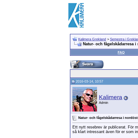
Kalimera Grekland
>
Semestra i Grekla
Natur- och fågelskådarresa i
FAQ
2016-03-14, 10:57
Kalimera
Admin
Natur- och fågelskådarresa i nordös
Ett nytt resebrev är publicerat. För
så klart intressant även för er som i