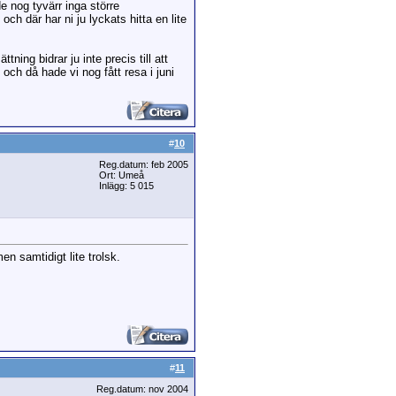
e nog tyvärr inga större
ch där har ni ju lyckats hitta en lite
ing bidrar ju inte precis till att
och då hade vi nog fått resa i juni
#
10
Reg.datum: feb 2005
Ort: Umeå
Inlägg: 5 015
en samtidigt lite trolsk.
#
11
Reg.datum: nov 2004