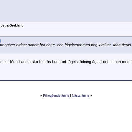
döstra Grekland
angörer ordnar säkert bra natur- och fågelresor med hög kvalitet. Men deras pr
mest för att andra ska förstås hur stort fågelskådning är, att det till och med
«
Föregående ämne
|
Nästa ämne
»