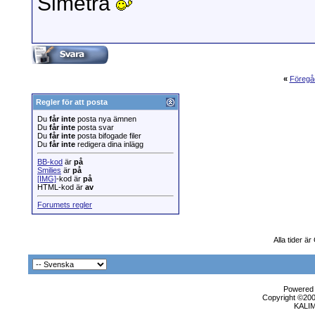
Simetra
«
Föregå
Regler för att posta
Du
får inte
posta nya ämnen
Du
får inte
posta svar
Du
får inte
posta bifogade filer
Du
får inte
redigera dina inlägg
BB-kod
är
på
Smilies
är
på
[IMG]
-kod är
på
HTML-kod är
av
Forumets regler
Alla tider ä
Powered b
Copyright ©2000
KALI