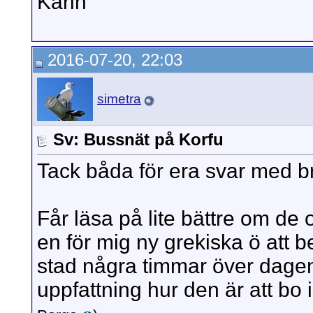
Karin
2016-07-20, 22:03
simetra
Sv: Bussnät på Korfu
Tack båda för era svar med bra
Får läsa på lite bättre om de o
en för mig ny grekiska ö att b
stad några timmar över dagen 
uppfattning hur den är att bo 