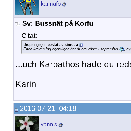
karinafp
Sv: Bussnät på Korfu
Citat:
Ursprungligen postat av
simetra
Enda kraven jag egentligen har är bra väder i september
, hy
...och Karpathos hade du redan
Karin
2016-07-21, 04:18
yannis