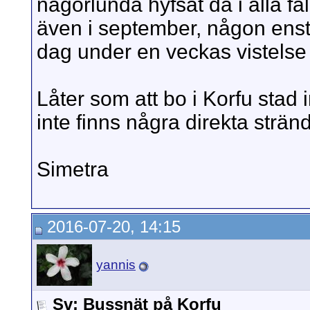
någorlunda hyfsat då i alla fa
även i september, någon enst
dag under en veckas vistelse ä
Låter som att bo i Korfu stad
inte finns några direkta strän
Simetra
2016-07-20, 14:15
yannis
Sv: Bussnät på Korfu