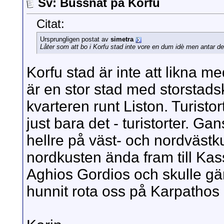
Sv: Bussnät på Korfu
Citat:
Ursprungligen postat av
simetra
Låter som att bo i Korfu stad inte vore en dum idè men antar det
Korfu stad är inte att likna 
är en stor stad med storstad
kvarteren runt Liston. Turisto
just bara det - turistorter. Ga
hellre på väst- och nordvästk
nordkusten ända fram till Kass
Aghios Gordios och skulle gär
hunnit rota oss på Karpathos 