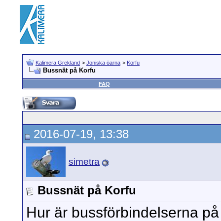
Kalimera Grekland
>
Joniska öarna
>
Korfu
Bussnät på Korfu
FAQ
2016-07-19, 13:38
simetra
Bussnät på Korfu
Hur är bussförbindelserna på 