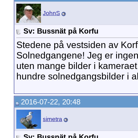
JohnS
Sv: Bussnät på Korfu
Stedene på vestsiden av Korfu
Solnedgangene! Jeg er ingen 
uten mange bilder i kameraet,
hundre solnedgangsbilder i all
2016-07-22, 20:48
simetra
Sv: Bussnät på Korfu