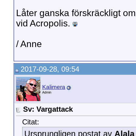
Låter ganska förskräckligt o
vid Acropolis.
/ Anne
2017-09-28, 09:54
Kalimera
Admin
Sv: Vargattack
Citat:
Ursprungligen postat av
Alala