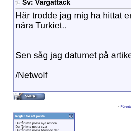
Sv: Vargattack
Här trodde jag mig ha hittat en
nära Turkiet..
Sen såg jag datumet på artike
/Netwolf
«
Föregå
Regler för att posta
Du
får inte
posta nya ämnen
Du
får inte
posta svar
Du
får inte
posta bifogade filer