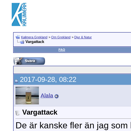
Kalimera Grekland
>
Om Grekland
>
Djur & Natur
Vargattack
FAQ
2017-09-28, 08:22
Alala
Vargattack
De är kanske fler än jag som 