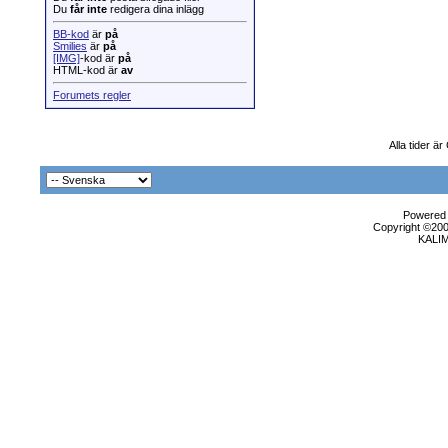
Du
får inte
redigera dina inlägg
BB-kod
är
på
Smilies
är
på
[IMG]
-kod är
på
HTML-kod är
av
Forumets regler
Alla tider ä
Powered b
Copyright ©2000
KALI