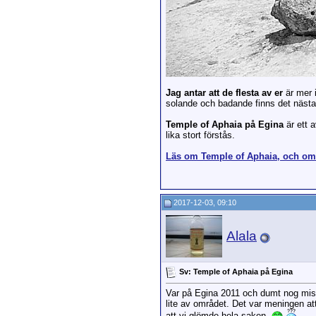
Jag antar att de flesta av er
är mer 
solande och badande finns det nästan
Temple of Aphaia på Egina
är ett 
lika stort förstås.
Läs om Temple of Aphaia, och om 
2017-12-03, 09:10
Alala
Sv: Temple of Aphaia på Egina
Var på Egina 2011 och dumt nog miss
lite av området. Det var meningen att 
att vi glömde hela saken.