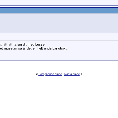
gt lätt att ta sig dit med bussen.
tet museum så är det en helt underbar utsikt.
«
Föregående ämne
|
Nästa ämne
»