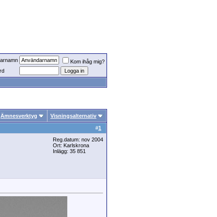
arnamn
Kom ihåg mig?
rd
Ämnesverktyg
Visningsalternativ
#
1
Reg.datum: nov 2004
Ort: Karlskrona
Inlägg: 35 851