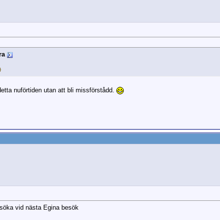
ra
ta nuförtiden utan att bli missförstådd.
besöka vid nästa Egina besök