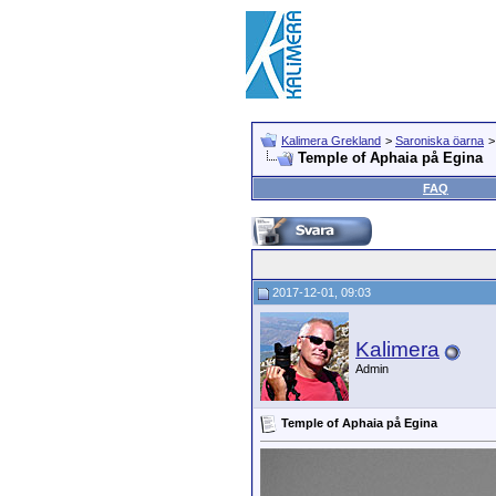
Kalimera Grekland
>
Saroniska öarna
Temple of Aphaia på Egina
FAQ
2017-12-01, 09:03
Kalimera
Admin
Temple of Aphaia på Egina