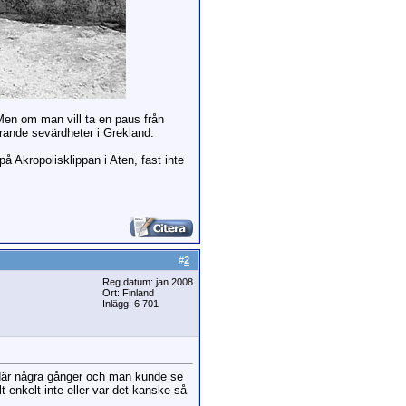
Men om man vill ta en paus från
erande sevärdheter i Grekland.
 Akropolisklippan i Aten, fast inte
#
2
Reg.datum: jan 2008
Ort: Finland
Inlägg: 6 701
 där några gånger och man kunde se
t enkelt inte eller var det kanske så