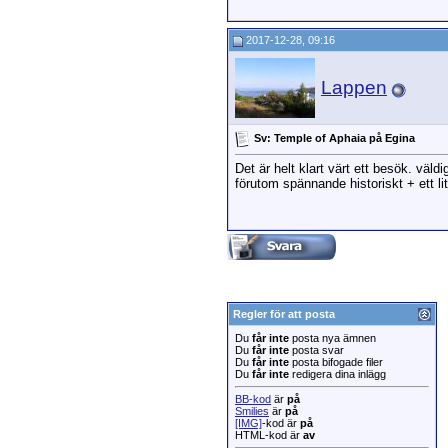
2017-12-28, 09:16
Lappen
Sv: Temple of Aphaia på Egina
Det är helt klart värt ett besök. väldi
förutom spännande historiskt + ett li
Regler för att posta
Du
får inte
posta nya ämnen
Du
får inte
posta svar
Du
får inte
posta bifogade filer
Du
får inte
redigera dina inlägg
BB-kod
är
på
Smilies
är
på
[IMG]
-kod är
på
HTML-kod är
av