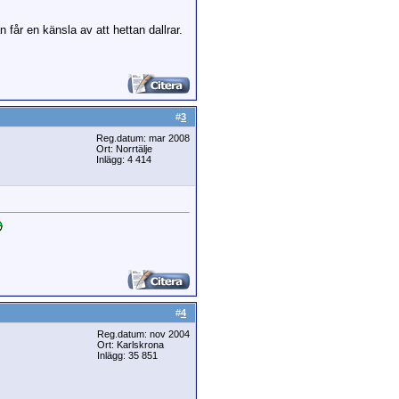
 får en känsla av att hettan dallrar.
#
3
Reg.datum: mar 2008
Ort: Norrtälje
Inlägg: 4 414
#
4
Reg.datum: nov 2004
Ort: Karlskrona
Inlägg: 35 851