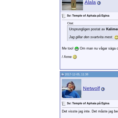
Alala
Sv: Temple of Aphaia på Egina
Citat:
Ursprungligen postat av
Kalime
Jag gillar den svartvita mest.
Me too!
Om man nu vågar säga det
/ Anne
2017-12-05, 11:38
Netwolf
Sv: Temple of Aphaia på Egina
Det visste jag inte. Det måste jag 