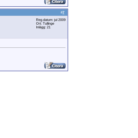
#
7
Reg.datum: jul 2009
Ort: Tullinge
Inlägg: 21