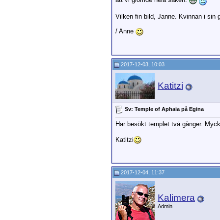
Vilken fin bild, Janne. Kvinnan i sin 
/ Anne
2017-12-03, 10:03
Katitzi
Sv: Temple of Aphaia på Egina
Har besökt templet två gånger. Myck
Katitzi
2017-12-04, 11:37
Kalimera
Admin