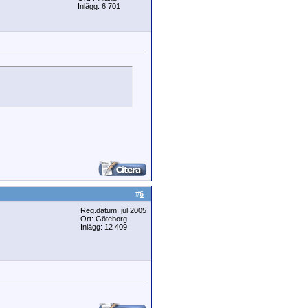
Inlägg: 6 701
#
6
Reg.datum: jul 2005
Ort: Göteborg
Inlägg: 12 409