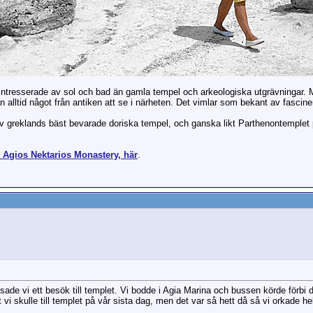
intresserade av sol och bad än gamla tempel och arkeologiska utgrävningar. 
 alltid något från antiken att se i närheten. Det vimlar som bekant av fascin
av greklands bäst bevarade doriska tempel, och ganska likt Parthenontemplet på
Agios Nektarios Monastery, här
.
ade vi ett besök till templet. Vi bodde i Agia Marina och bussen körde förbi
vi skulle till templet på vår sista dag, men det var så hett då så vi orkade hel