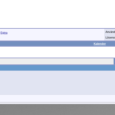
Använd
>
Egina
Löseno
Kalender