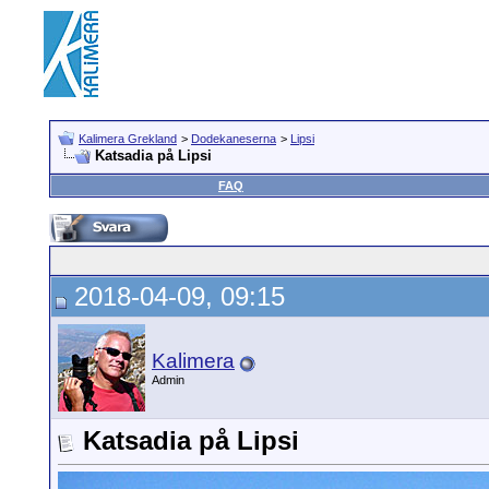
Kalimera Grekland
>
Dodekaneserna
>
Lipsi
Katsadia på Lipsi
FAQ
2018-04-09, 09:15
Kalimera
Admin
Katsadia på Lipsi