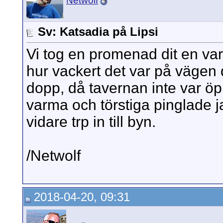
Netwolf
Sv: Katsadia på Lipsi
Vi tog en promenad dit en va
hur vackert det var på vägen d
dopp, då tavernan inte var ö
varma och törstiga pinglade ja
vidare trp in till byn.
/Netwolf
2018-04-20, 09:31