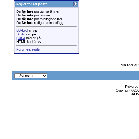
Regler för att posta
Du
får inte
posta nya ämnen
Du
får inte
posta svar
Du
får inte
posta bifogade filer
Du
får inte
redigera dina inlägg
BB-kod
är
på
Smilies
är
på
[IMG]
-kod är
på
HTML-kod är
av
Forumets regler
Alla tider ä
Powered b
Copyright ©2000
KALI