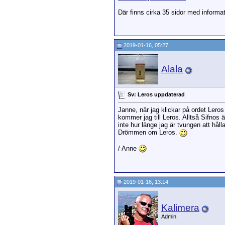
Där finns cirka 35 sidor med informat
2019-01-16, 05:27
Alala
Sv: Leros uppdaterad
Janne, när jag klickar på ordet Leros
kommer jag till Leros. Alltså Sifnos ä
inte hur länge jag är tvungen att hål
Drömmen om Leros.
/ Anne
2019-01-16, 13:14
Kalimera
Admin