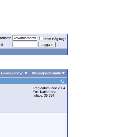
arnamn
Kom ihåg mig?
rd
Ämnesverktyg
Visningsalternativ
#
1
Reg.datum: nov 2004
Ort: Karlskrona
Inlägg: 35 854