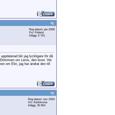
#
2
Reg.datum: jan 2008
Ort: Finland
Inlägg: 6 701
uppdaterad blir jag lyckligare för då
ros. Drömmen om Leros, den lever. Vet
en om Elin, jag har ändrat den till
#
3
Reg.datum: nov 2004
Ort: Karlskrona
Inlägg: 35 854