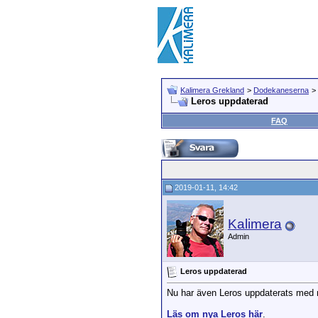
Kalimera Grekland
>
Dodekaneserna
>
Leros uppdaterad
FAQ
2019-01-11, 14:42
Kalimera
Admin
Leros uppdaterad
Nu har även Leros uppdaterats med ny
Läs om nya Leros här
.