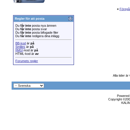
«
Föregå
Regler för att posta
Du
får inte
posta nya ämnen
Du
får inte
posta svar
Du
får inte
posta bifogade filer
Du
får inte
redigera dina inlägg
BB-kod
är
på
Smilies
är
på
[IMG]
-kod är
på
HTML-kod är
av
Forumets regler
Alla tider 
Powered b
Copyright ©2000
KALI