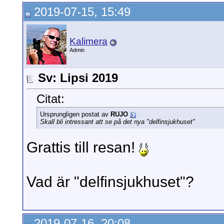
2019-07-15, 15:49
Kalimera
Admin
Sv: Lipsi 2019
Citat:
Ursprungligen postat av
RUJO
Skall bli intressant att se på det nya "delfinsjukhuset"
Grattis till resan!
Vad är "delfinsjukhuset"?
2019-07-16, 20:08