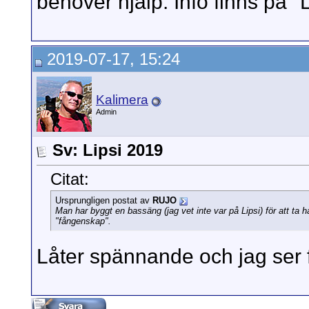
behöver hjälp. Info finns på "L
2019-07-17, 15:24
Kalimera
Admin
Sv: Lipsi 2019
Citat:
Ursprungligen postat av
RUJO
Man har byggt en bassäng (jag vet inte var på Lipsi) för att ta 
"fångenskap".
Låter spännande och jag ser 