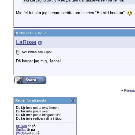
Nu blir jag ju så nyfiken på den där upplevelsen på fel fot!
Min fel fot ska jag senare berätta om i serien "En bild berättar".
2020-11-07, 02:37
LaRose
Sv: Video om Lipsi
Då bärgar jag mig, Janne!
«
Föregå
Regler för att posta
Du
får inte
posta nya ämnen
Du
får inte
posta svar
Du
får inte
posta bifogade filer
Du
får inte
redigera dina inlägg
BB-kod
är
på
Smilies
är
på
[IMG]
-kod är
på