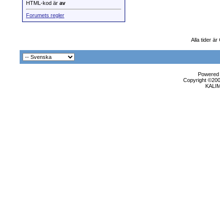
HTML-kod är
av
Forumets regler
Alla tider 
Powered b
Copyright ©2000
KALI