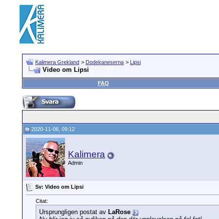
Kalimera Grekland
>
Dodekaneserna
>
Lipsi
Video om Lipsi
FAQ
2020-11-06, 09:12
Kalimera
Admin
Sv: Video om Lipsi
Citat:
Ursprungligen postat av
LaRose