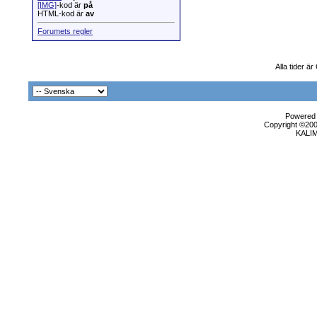
[IMG]
-kod är
på
HTML-kod är
av
Forumets regler
Alla tider ä
Powered b
Copyright ©2000
KALI