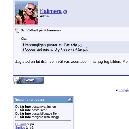
Kalimera
Admin
Sv: Vildkatt på Schinoussa
Citat:
Ursprungligen postat av
Catlady
Hoppas det inte är dig kissen siktar på,
Jag stod en bit ifrån som väl var, zoomade in när jag tog bilden. M
«
Föregå
Regler för att posta
Du
får inte
posta nya ämnen
Du
får inte
posta svar
Du
får inte
posta bifogade filer
Du
får inte
redigera dina inlägg
BB-kod
är
på
Smilies
är
på