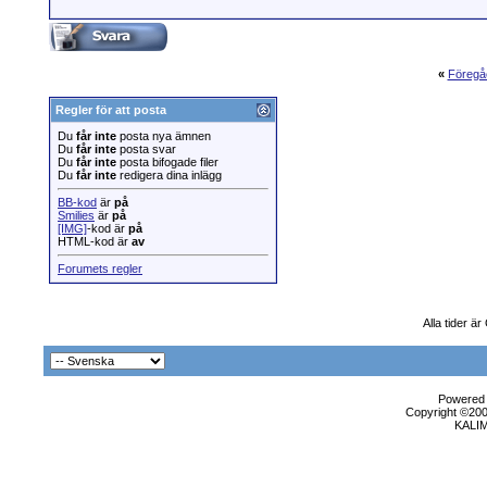
«
Föregå
Regler för att posta
Du
får inte
posta nya ämnen
Du
får inte
posta svar
Du
får inte
posta bifogade filer
Du
får inte
redigera dina inlägg
BB-kod
är
på
Smilies
är
på
[IMG]
-kod är
på
HTML-kod är
av
Forumets regler
Alla tider ä
Powered b
Copyright ©2000
KALI