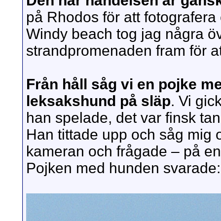
Den här händelsen är gansk
på Rhodos för att fotografera 
Windy beach tog jag några öv
strandpromenaden fram för att
Från håll såg vi en pojke 
leksakshund på släp
. Vi gi
han spelade, det var finsk ta
Han tittade upp och såg mig
kameran och frågade – på enge
Pojken med hunden svarade: Ki