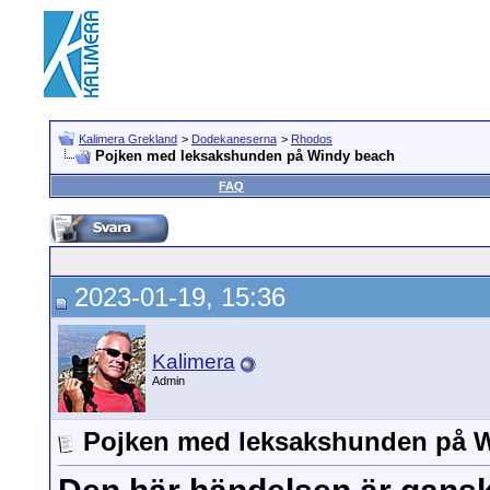
Kalimera Grekland
>
Dodekaneserna
>
Rhodos
Pojken med leksakshunden på Windy beach
FAQ
2023-01-19, 15:36
Kalimera
Admin
Pojken med leksakshunden på 