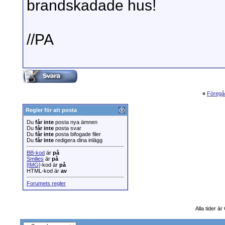
brandskadade hus!
//PA
«
Föregå
Regler för att posta
Du
får inte
posta nya ämnen
Du
får inte
posta svar
Du
får inte
posta bifogade filer
Du
får inte
redigera dina inlägg
BB-kod
är
på
Smilies
är
på
[IMG]
-kod är
på
HTML-kod är
av
Forumets regler
Alla tider ä