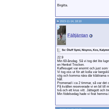
Birgitta.
2023-11-14, 18:10
Fältjäntan
Sv: Öluff Symi, Nisyros, Kos, Kalym
22.9
Min 60-årsdag. Så vi tog det lite lug
en Henkel Trocken.
Kaffesuget var enormt och just som v
Vi tog oss ut för att kolla var bergs
stig och komma nära där klättrarna v
håll.
Promenad i ca 2 timmar, så var det d
På kvällen reserverade vi en bil till
två och ett krus vitt. Jättegott och tr
Min födelsedag hade vi firat hemma 