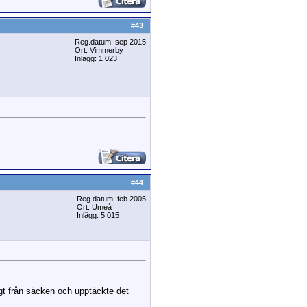
#
43
Reg.datum: sep 2015
Ort: Vimmerby
Inlägg: 1 023
#
44
Reg.datum: feb 2005
Ort: Umeå
Inlägg: 5 015
igt från säcken och upptäckte det