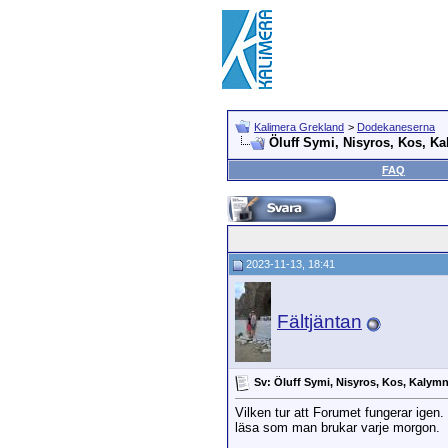
Kalimera Grekland
>
Dodekaneserna
Öluff Symi, Nisyros, Kos, K
FAQ
2023-11-13, 18:41
Fältjäntan
Sv: Öluff Symi, Nisyros, Kos, Kalym
Vilken tur att Forumet fungerar igen.
läsa som man brukar varje morgon.