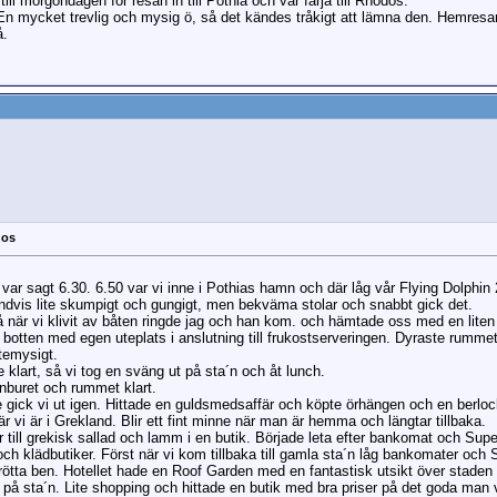
ill morgondagen för resan in till Pothia och vår färja till Rhodos.
n mycket trevlig och mysig ö, så det kändes tråkigt att lämna den. Hemresan n
å.
nos
ar sagt 6.30. 6.50 var vi inne i Pothias hamn och där låg vår Flying Dolphin 2
ndvis lite skumpigt och gungigt, men bekväma stolar och snabbt gick det.
 när vi klivit av båten ringde jag och han kom. och hämtade oss med en liten v
e botten med egen uteplats i anslutning till frukostserveringen. Dyraste rumm
ttemysigt.
 klart, så vi tog en sväng ut på sta´n och åt lunch.
 inburet och rummet klart.
e gick vi ut igen. Hittade en guldsmedsaffär och köpte örhängen och en berlock
 vi är i Grekland. Blir ett fint minne när man är hemma och längtar tillbaka.
till grekisk sallad och lamm i en butik. Började leta efter bankomat och Su
ch klädbutiker. Först när vi kom tillbaka till gamla sta´n låg bankomater och
 trötta ben. Hotellet hade en Roof Garden med en fantastisk utsikt över stad
l ut på sta´n. Lite shopping och hittade en butik med bra priser på det goda ma