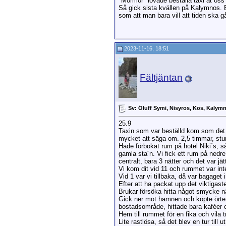
"Mormor" lovade beställa taxi åt oss t
Så gick sista kvällen på Kalymnos. E
som att man bara vill att tiden ska g
2023-11-16, 18:51
Fältjäntan
Sv: Öluff Symi, Nisyros, Kos, Kalym
25.9
Taxin som var beställd kom som det v
mycket att säga om. 2,5 timmar, stu
Hade förbokat rum på hotel Niki´s, så
gamla sta´n. Vi fick ett rum på nedr
centralt, bara 3 nätter och det var jä
Vi kom dit vid 11 och rummet var inte
Vid 1 var vi tillbaka, då var bagaget
Efter att ha packat upp det viktigast
Brukar försöka hitta något smycke när
Gick ner mot hamnen och köpte örter 
bostadsområde, hittade bara kaféer o
Hem till rummet för en fika och vila
Lite rastlösa, så det blev en tur til