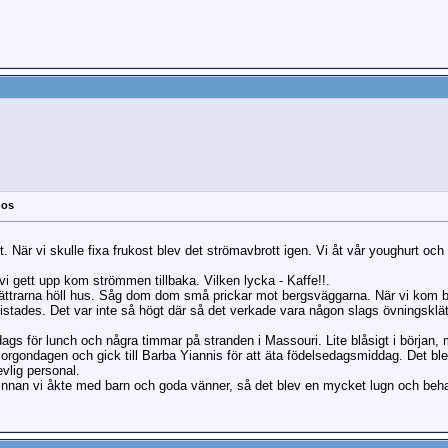
nos
nt. När vi skulle fixa frukost blev det strömavbrott igen. Vi åt vår youghurt o
i gett upp kom strömmen tillbaka. Vilken lycka - Kaffe!!.
klättrarna höll hus. Såg dom dom små prickar mot bergsväggarna. När vi kom bor
istades. Det var inte så högt där så det verkade vara någon slags övningsklät
ags för lunch och några timmar på stranden i Massouri. Lite blåsigt i början,
 morgondagen och gick till Barba Yiannis för att äta födelsedagsmiddag. Det b
evlig personal.
innan vi åkte med barn och goda vänner, så det blev en mycket lugn och beha