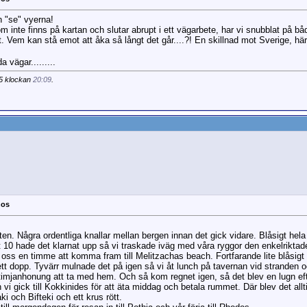
n "se" vyerna!
 inte finns på kartan och slutar abrupt i ett vägarbete, har vi snubblat på bå
t. Vem kan stå emot att åka så långt det går....?! En skillnad mot Sverige, hä
 vägar.........
15 klockan
20:09
.
nos
tten. Några ordentliga knallar mellan bergen innan det gick vidare. Blåsigt hel
 10 hade det klarnat upp så vi traskade iväg med våra ryggor den enkelrikta
g oss en timme att komma fram till Melitzachas beach. Fortfarande lite blåsi
 ett dopp. Tyvärr mulnade det på igen så vi åt lunch på tavernan vid stranden
imjanhonung att ta med hem. Och så kom regnet igen, så det blev en lugn ef
vi gick till Kokkinides för att äta middag och betala rummet. Där blev det allti
ki och Bifteki och ett krus rött.