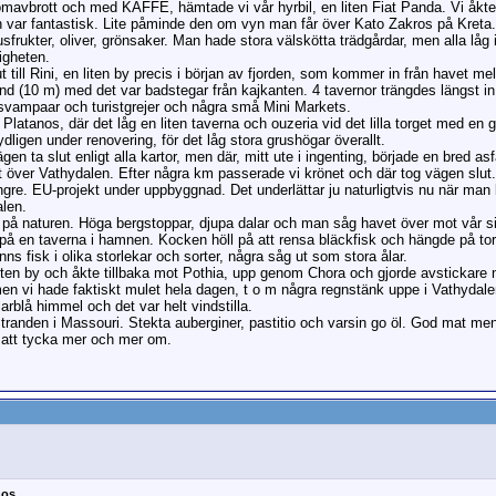
römavbrott och med KAFFE, hämtade vi vår hyrbil, en liten Fiat Panda. Vi åk
en var fantastisk. Lite påminde den om vyn man får över Kato Zakros på Kreta.
sfrukter, oliver, grönsaker. Man hade stora välskötta trädgårdar, men alla låg 
igheten.
t till Rini, en liten by precis i början av fjorden, som kommer in från havet me
and (10 m) med det var badstegar från kajkanten. 4 tavernor trängdes längst in
svampaar och turistgrejer och några små Mini Markets.
latanos, där det låg en liten taverna och ouzeria vid det lilla torget med e
ydligen under renovering, för det låg stora grushögar överallt.
gen ta slut enligt alla kartor, men där, mitt ute i ingenting, började en bred a
t över Vathydalen. Efter några km passerade vi krönet och där tog vägen slut. 
re. EU-projekt under uppbyggnad. Det underlättar ju naturligtvis nu när man ka
alen.
ite på naturen. Höga bergstoppar, djupa dalar och man såg havet över mot vår s
ch på en taverna i hamnen. Kocken höll på att rensa bläckfisk och hängde på to
ns fisk i olika storlekar och sorter, några såg ut som stora ålar.
en by och åkte tillbaka mot Pothia, upp genom Chora och gjorde avstickare ner
en vi hade faktiskt mulet hela dagen, t o m några regnstänk uppe i Vathydale
rblå himmel och det var helt vindstilla.
tranden i Massouri. Stekta auberginer, pastitio och varsin go öl. God mat men 
 att tycka mer och mer om.
nos