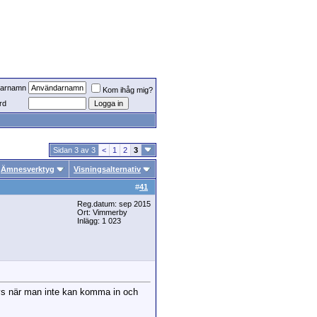
arnamn
Kom ihåg mig?
rd
Sidan 3 av 3
<
1
2
3
Ämnesverktyg
Visningsalternativ
#
41
Reg.datum: sep 2015
Ort: Vimmerby
Inlägg: 1 023
onfys när man inte kan komma in och