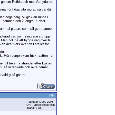
te genom Pothia och mot Vathydalen.
innanför höga vita murar, så väl där
llan höga berg. Vi gick en runda i
 i hamnen och 2 längre ut efter
n gammal platan, som väl gett namnet
sfalterad väg som slingrade sig upp
Man höll på att bygga väg över till
n åka tvärs över ön i stället för
ida.
rk. Från bergen kom friskt vatten i en
 till tre små stränder efter kusten
n, så vi tankade och åkte hemåt.
väldigt få gäster.
#
48
Reg.datum: sep 2008
Ort: Tyresö/Stockholm
Inlägg: 1 789