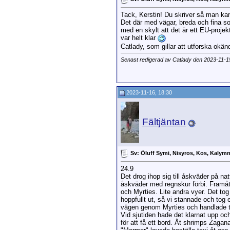
Tack, Kerstin! Du skriver så man ka
Det där med vägar, breda och fina som
med en skylt att det är ett EU-projek
var helt klar
Catlady, som gillar att utforska okända
Senast redigerad av Catlady den 2023-11-
2023-11-16, 18:30
Fältjäntan
Sv: Öluff Symi, Nisyros, Kos, Kalym
24.9
Det drog ihop sig till åskväder på na
åskväder med regnskur förbi. Framåt
och Myrties. Lite andra vyer. Det to
hoppfullt ut, så vi stannade och tog
vägen genom Myrties och handlade t
Vid sjutiden hade det klarnat upp och 
för att få ett bord. Åt shrimps Zagana