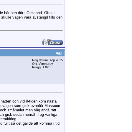
de här och där i Grekland. Oftast
r skulle vägen vara avstängd tills den
#
49
Reg.datum: sep 2015
Ort: Vimmerby
Inlägg: 1 023
a natten och vid 9-tiden kom nästa
de vägen som gick ovanför Massouri
gt och småmulet men såg ändå rätt
 och gick sedan hemåt. Tog vanliga
termiddag.
d fullt så det gällde att komma i tid