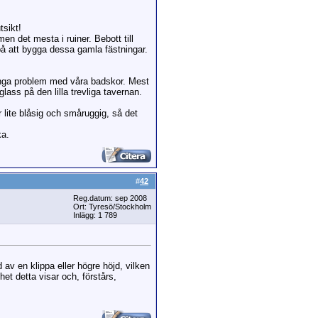
tsikt!
en det mesta i ruiner. Bebott till
på att bygga dessa gamla fästningar.
 inga problem med våra badskor. Mest
lass på den lilla trevliga tavernan.
 lite blåsig och småruggig, så det
ka.
#
42
Reg.datum: sep 2008
Ort: Tyresö/Stockholm
Inlägg: 1 789
av en klippa eller högre höjd, vilken
et detta visar och, förstårs,