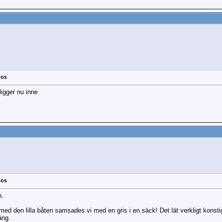
nos
ligger nu inne
nos
n.
med den lilla båten samsades vi med en gris i en säck! Det lät verkligt konst
äng.