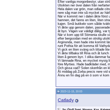
Efter vanliga morgonbestyr, utan st
Utsikten ner över dalen från nerfart
Hela dalen var grön, man odlade citru
nere såg man inte så mycket av härl
När vi kommit ner i dalen åkte först u
hamnen, det fanns en liten, liten str
kajen. Små butikekr som sålde tvätt
Vi åkte upp genom dalen, passerade P
åt byn. Vägen var väldigt dålig, var t
När vi kom upp till Stimenia skulle vä
efter bergssidan med en otrolig utsik
Arginonda, men hade inte kommit läng
runt Pothia för att komma till Vathyd
Vi gick en liten sväng och tittade l
Vi åkte tillbaka till Rina och åt lun
liten å genom byn. I olika dammar fan
Vi lämnade Rina, en mycket mysig lit
före Myrties. Hade badkläder med, m
Och gissa vad? Solen skenfrån en kla
Åt middag på Zorba precis nere vid s
Ännu en fin dag på en ö som vi kom
2023-11-15, 20:03
Catlady
Sv: Öluff Symi, Nisyros, Kos, Kalym