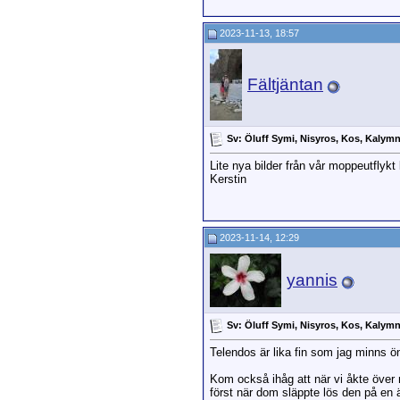
2023-11-13, 18:57
Fältjäntan
Sv: Öluff Symi, Nisyros, Kos, Kalym
Lite nya bilder från vår moppeutflykt 
Kerstin
2023-11-14, 12:29
yannis
Sv: Öluff Symi, Nisyros, Kos, Kalym
Telendos är lika fin som jag minns ö
Kom också ihåg att när vi åkte över 
först när dom släppte lös den på en 