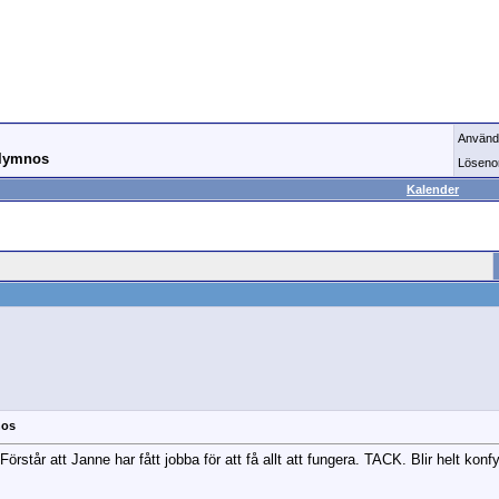
Använd
alymnos
Löseno
Kalender
nos
 Förstår att Janne har fått jobba för att få allt att fungera. TACK. Blir helt k