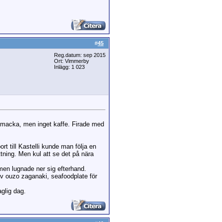
#
45
Reg.datum: sep 2015
Ort: Vimmerby
Inlägg: 1 023
ch macka, men inget kaffe. Firade med
t till Kastelli kunde man följa en
tning. Men kul att se det på nära
 men lugnade ner sig efterhand.
lev ouzo zaganaki, seafoodplate för
glig dag.