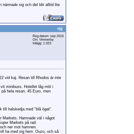
ärmade sig och det blir alltid lite
#
50
Reg.datum: sep 2015
Ort: Vimmerby
Inlägg: 1 023
2 vid kaj. Resan till Rhodos är inte
it minibuss. Hotellet låg mitt i
et på hela resan, 45 Euro, men
 till halskedja med "blå ögat".
per Markets. Hamnade väl i något
 Super Markets på rad.
en och ner mot hamnen.
n vill ha med sig hem. Ouzo, och så