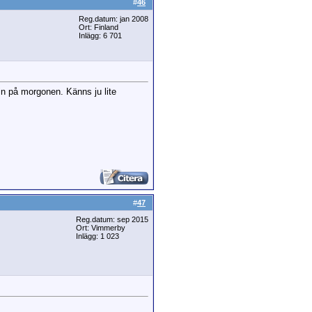
#
46
Reg.datum: jan 2008
Ort: Finland
Inlägg: 6 701
vin på morgonen. Känns ju lite
#
47
Reg.datum: sep 2015
Ort: Vimmerby
Inlägg: 1 023