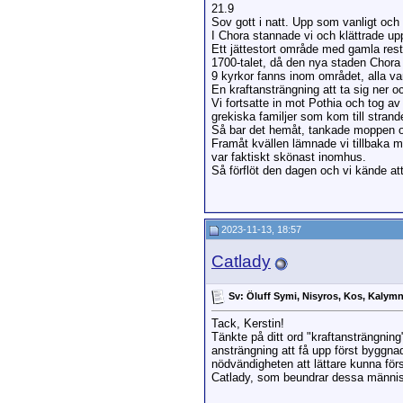
21.9
Sov gott i natt. Upp som vanligt och
I Chora stannade vi och klättrade up
Ett jättestort område med gamla reste
1700-talet, då den nya staden Chora 
9 kyrkor fanns inom området, alla va
En kraftansträngning att ta sig ner o
Vi fortsatte in mot Pothia och tog a
grekiska familjer som kom till strand
Så bar det hemåt, tankade moppen o
Framåt kvällen lämnade vi tillbaka mo
var faktiskt skönast inomhus.
Så förflöt den dagen och vi kände a
2023-11-13, 18:57
Catlady
Sv: Öluff Symi, Nisyros, Kos, Kalym
Tack, Kerstin!
Tänkte på ditt ord "kraftansträngnin
ansträngning att få upp först byggna
nödvändigheten att lättare kunna för
Catlady, som beundrar dessa människo