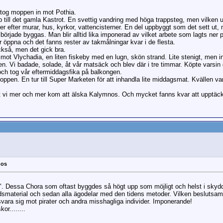
 tog moppen in mot Pothia.
p till det gamla Kastrot. En svettig vandring med höga trappsteg, men vilken u
r efter murar, hus, kyrkor, vattencisterner. En del uppbyggt som det sett ut, m
började byggas. Man blir alltid lika imponerad av vilket arbete som lagts ner 
r öppna och det fanns rester av takmålningar kvar i de flesta.
ckså, men det gick bra.
v mot Vlychadia, en liten fiskeby med en lugn, skön strand. Lite stenigt, men
en. Vi badade, solade, åt vår matsäck och blev där i tre timmar. Köpte varsin g
ch tog vår eftermiddagsfika på balkongen.
ppen. En tur till Super Marketen för att inhandla lite middagsmat. Kvällen var
tt vi mer och mer kom att älska Kalymnos. Och mycket fanns kvar att upptäc
nos
g". Dessa Chora som oftast byggdes så högt upp som möjligt och helst i skydd 
dsmaterial och sedan alla ägodelar med den tidens metoder. Vilken beslutsamh
svara sig mot pirater och andra misshagliga individer. Imponerande!
r........