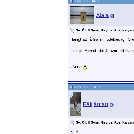
2023-11-15, 05:25
Alala
Sv: Öluff Symi, Nisyros, Kos, Kalym
Härligt att få fira sin födelsedag i 
festligt. Men att det är svårt att klar
/ Anne
2023-11-15, 18:37
Fältjäntan
Sv: Öluff Symi, Nisyros, Kos, Kalym
23.9