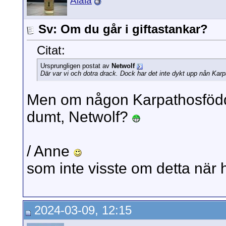
Alala
Sv: Om du går i giftastankar?
Citat:
Ursprungligen postat av
Netwolf
Där var vi och dotra drack. Dock har det inte dykt upp nån Kar
Men om någon Karpathosfödd 
dumt, Netwolf?
/ Anne
som inte visste om detta när
2024-03-09, 12:15