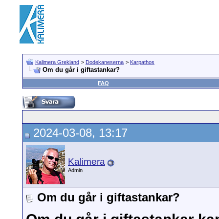
Kalimera Grekland
>
Dodekaneserna
>
Karpathos
Om du går i giftastankar?
FAQ
2024-03-08, 13:17
Kalimera
Admin
Om du går i giftastankar?