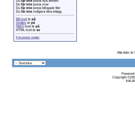
Du
får inte
posta nya ämnen
Du
får inte
posta svar
Du
får inte
posta bifogade filer
Du
får inte
redigera dina inlägg
BB-kod
är
på
Smilies
är
på
[IMG]
-kod är
på
HTML-kod är
av
Forumets regler
Alla tider ä
Powered b
Copyright ©2000
KALI