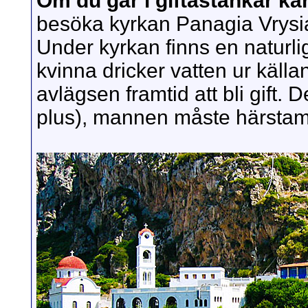
Om du går i giftastankar k
besöka kyrkan Panagia Vrysia
Under kyrkan finns en naturlig
kvinna dricker vatten ur käll
avlägsen framtid att bli gift. D
plus), mannen måste härsta