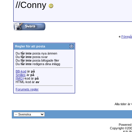
//Conny
«
Föregå
Regler för att posta
Du
får inte
posta nya ämnen
Du
får inte
posta svar
Du
får inte
posta bifogade filer
Du
får inte
redigera dina inlägg
BB-kod
är
på
Smilies
är
på
[IMG]
-kod är
på
HTML-kod är
av
Forumets regler
Alla tider 
Powered b
Copyright ©2000
KALI