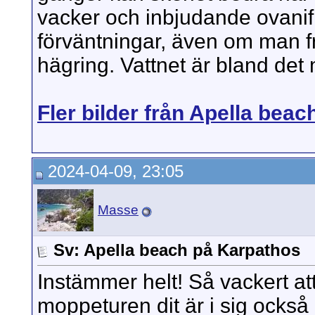
vacker och inbjudande ovanifrå
förväntningar, även om man fr
hägring. Vattnet är bland det 
Fler bilder från Apella beach
2024-04-09, 23:05
Masse
Sv: Apella beach på Karpathos
Instämmer helt! Så vackert a
moppeturen dit är i sig också