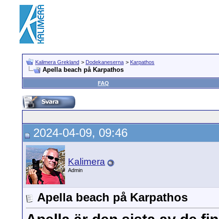
Kalimera Grekland
>
Dodekaneserna
>
Karpathos
Apella beach på Karpathos
FAQ
2024-04-09, 09:46
Kalimera
Admin
Apella beach på Karpathos