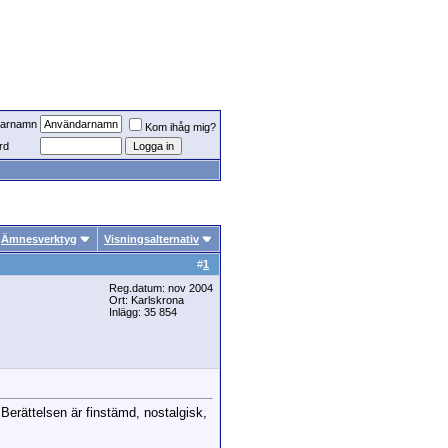
arnamn
Kom ihåg mig?
rd
Ämnesverktyg
Visningsalternativ
#
1
Reg.datum: nov 2004
Ort: Karlskrona
Inlägg: 35 854
 Berättelsen är finstämd, nostalgisk,