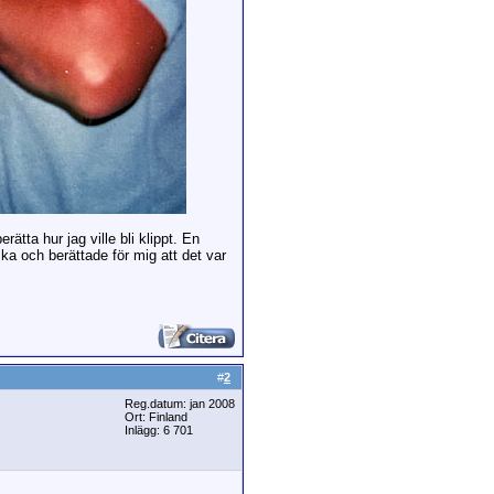
ätta hur jag ville bli klippt. En
a och berättade för mig att det var
#
2
Reg.datum: jan 2008
Ort: Finland
Inlägg: 6 701