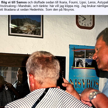
 flög vi till Samos
och öluffade sedan till Ikaria, Fourni, Lipsi, Leros, Astyp
isörsalong i Mandraki, och tänkte: här vill jag klippa mig. Jag brukar nämligen
sett likadana ut sedan Hedenhös. Som den på Nisyros.