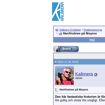
Kalimera Grekland
>
Dodekaneserna
Herrfrisören på Nisyros
FAQ
2024-11-28, 09:02
Kalimera
Admin
Herrfrisören på Nisyros
Den här fantastiska historien är för
lite gullig och slutar lite sorgligt. El