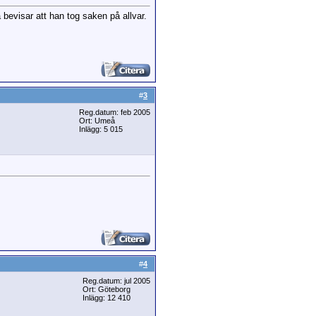
a bevisar att han tog saken på allvar.
#
3
Reg.datum: feb 2005
Ort: Umeå
Inlägg: 5 015
#
4
Reg.datum: jul 2005
Ort: Göteborg
Inlägg: 12 410