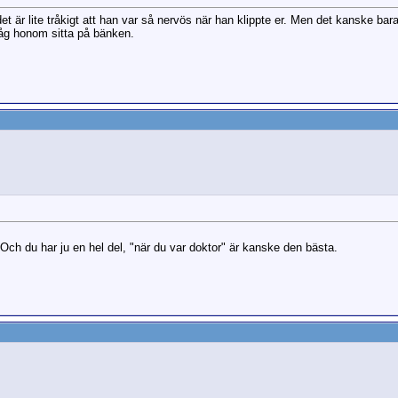
det är lite tråkigt att han var så nervös när han klippte er. Men det kanske bar
såg honom sitta på bänken.
 Och du har ju en hel del, "när du var doktor" är kanske den bästa.