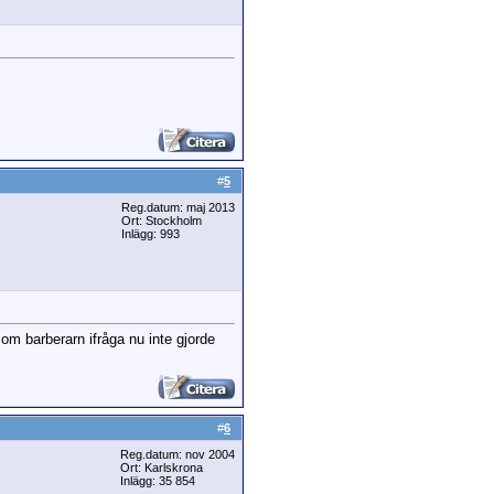
#
5
Reg.datum: maj 2013
Ort: Stockholm
Inlägg: 993
om barberarn ifråga nu inte gjorde
#
6
Reg.datum: nov 2004
Ort: Karlskrona
Inlägg: 35 854