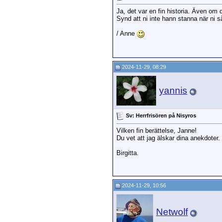
Ja, det var en fin historia. Även om 
Synd att ni inte hann stanna när ni 
/ Anne
2024-11-29, 08:29
yannis
Sv: Herrfrisören på Nisyros
Vilken fin berättelse, Janne!
Du vet att jag älskar dina anekdoter.
Birgitta.
2024-11-29, 10:56
Netwolf