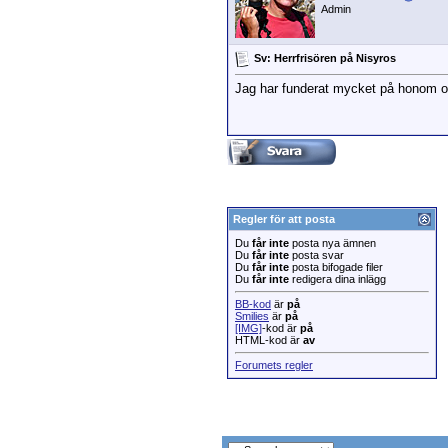
Admin
Sv: Herrfrisören på Nisyros
Jag har funderat mycket på honom oc
Regler för att posta
Du
får inte
posta nya ämnen
Du
får inte
posta svar
Du
får inte
posta bifogade filer
Du
får inte
redigera dina inlägg
BB-kod
är
på
Smilies
är
på
[IMG]
-kod är
på
HTML-kod är
av
Forumets regler