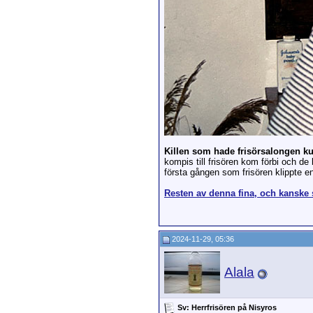
Killen som hade frisörsalongen k
kompis till frisören kom förbi och 
första gången som frisören klippte en
Resten av denna fina, och kanske s
2024-11-29, 05:36
Alala
Sv: Herrfrisören på Nisyros