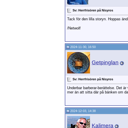
Sv: Herrfrisören på Nisyros
Tack för den lilla storyn. Hoppas änd
/Netwolf
2024-11-30, 16:50
Getpinglan
Sv: Herrfrisören på Nisyros
Underbar barberar-berättelse. Det är 
mer än att sitta där på bänken om d
2024-12-03, 14:38
Kalimera