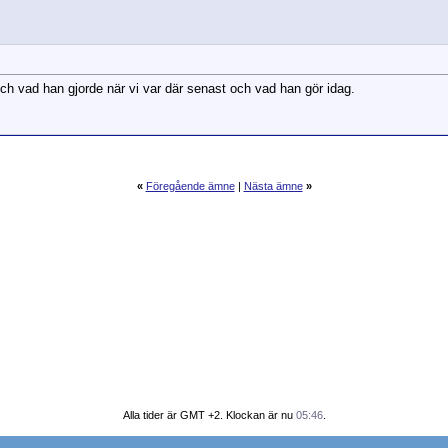
h vad han gjorde när vi var där senast och vad han gör idag.
«
Föregående ämne
|
Nästa ämne
»
Alla tider är GMT +2. Klockan är nu
05:46
.