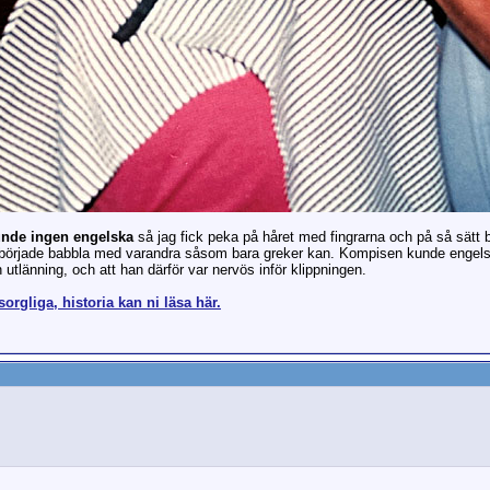
unde ingen engelska
så jag fick peka på håret med fingrarna och på så sätt ber
de började babbla med varandra såsom bara greker kan. Kompisen kunde engelsk
 utlänning, och att han därför var nervös inför klippningen.
orgliga, historia kan ni läsa här.