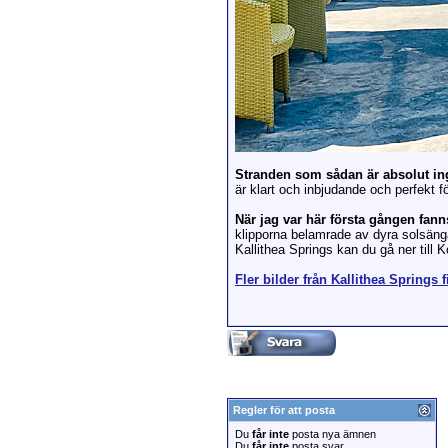
Stranden som sådan är absolut ing
är klart och inbjudande och perfekt fö
När jag var här första gången fann
klipporna belamrade av dyra solsängar
Kallithea Springs kan du gå ner till
Fler bilder från Kallithea Springs 
Regler för att posta
Du
får inte
posta nya ämnen
Du
får inte
posta svar