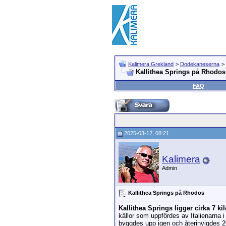
Kalimera Grekland
>
Dodekaneserna
>
Kallithea Springs på Rhodos
FAQ
2025-03-12, 08:21
Kalimera
Admin
Kallithea Springs på Rhodos
Kallithea Springs ligger cirka 7 
källor som uppfördes av Italienarna 
byggdes upp igen och återinvigdes 2