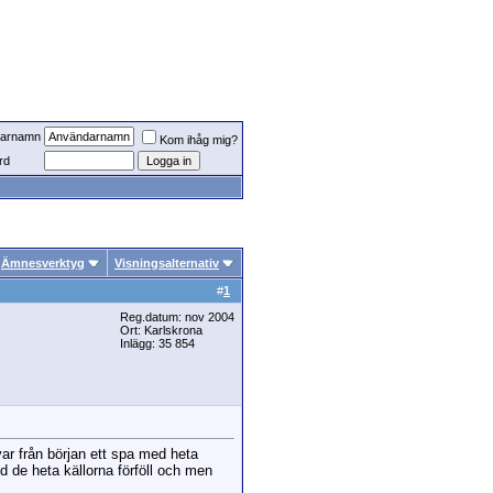
arnamn
Kom ihåg mig?
rd
Ämnesverktyg
Visningsalternativ
#
1
Reg.datum: nov 2004
Ort: Karlskrona
Inlägg: 35 854
var från början ett spa med heta
d de heta källorna förföll och men