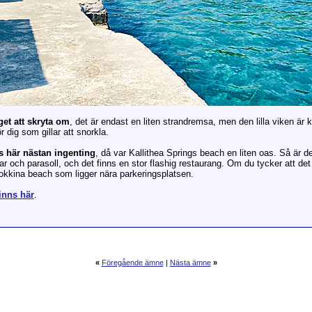
et att skryta om
, det är endast en liten strandremsa, men den lilla viken är 
r dig som gillar att snorkla.
s här nästan ingenting
, då var Kallithea Springs beach en liten oas. Så är d
 och parasoll, och det finns en stor flashig restaurang. Om du tycker att det 
 Kokkina beach som ligger nära parkeringsplatsen.
finns här
.
«
Föregående ämne
|
Nästa ämne
»