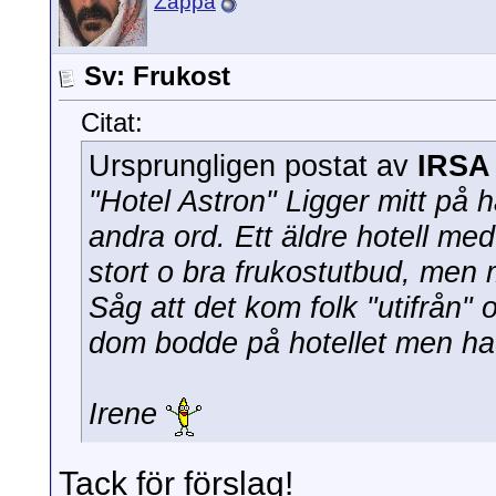
Zappa
Sv: Frukost
Citat:
Ursprungligen postat av
IRSA
"Hotel Astron" Ligger mitt p
andra ord. Ett äldre hotell me
stort o bra frukostutbud, men 
Såg att det kom folk "utifrån" 
dom bodde på hotellet men h
Irene
Tack för förslag!