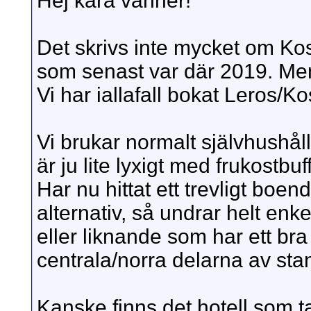
Hej kära vänner!
Det skrivs inte mycket om Ko
som senast var där 2019. Men 
Vi har iallafall bokat Leros/K
Vi brukar normalt självhushål
är ju lite lyxigt med frukostbu
Har nu hittat ett trevligt boe
alternativ, så undrar helt enk
eller liknande som har ett bra 
centrala/norra delarna av sta
Kanske finns det hotell som 