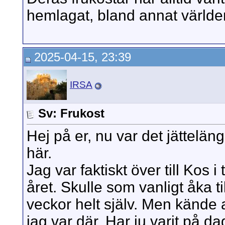
hemlagat, bland annat värld
2025-04-15, 23:39
IRSA
Sv: Frukost
Hej på er, nu var det jättelän
här.
Jag var faktiskt över till Kos i
året. Skulle som vanligt åka t
veckor helt själv. Men kände a
jag var där. Har ju varit på da