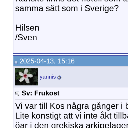
samma sätt som i Sverige?
Hilsen
/Sven
2025-04-13, 15:16
yannis
Sv: Frukost
Vi var till Kos några gånger i 
Lite konstigt att vi inte åkt ti
öar i den grekiska arkipelagen