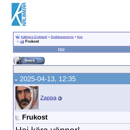
Kalimera Grekland
>
Dodekaneserna
>
Kos
Frukost
FAQ
2025-04-13, 12:35
Zappa
Frukost