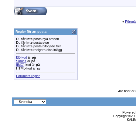
«
Föregå
Regler för att posta
Du
får inte
posta nya ämnen
Du
får inte
posta svar
Du
får inte
posta bifogade filer
Du
får inte
redigera dina inlägg
BB-kod
är
på
Smilies
är
på
[IMG]
-kod är
på
HTML-kod är
av
Forumets regler
Alla tider ä
Powered b
Copyright ©2000
KALI