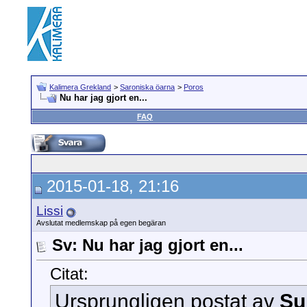
Kalimera Grekland
>
Saroniska öarna
>
Poros
Nu har jag gjort en...
FAQ
2015-01-18, 21:16
Lissi
Avslutat medlemskap på egen begäran
Sv: Nu har jag gjort en...
Citat:
Ursprungligen postat av
Su