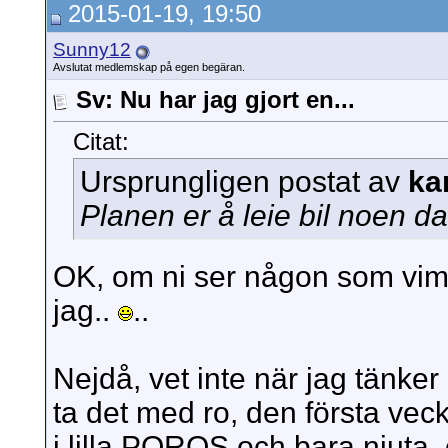
2015-01-19, 19:50
Sunny12
Avslutat medlemskap på egen begäran.
Sv: Nu har jag gjort en...
Citat:
Ursprungligen postat av
ka
Planen er å leie bil noen dag
OK, om ni ser någon som vimsa
jag..
..
Nejdå, vet inte när jag tänk
ta det med ro, den första ve
i lilla POROS och bara njuta,