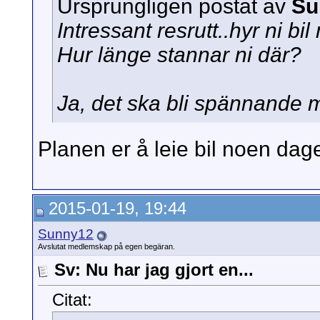
Ursprungligen postat av
Su
Intressant resrutt..hyr ni bi
Hur länge stannar ni där?
Ja, det ska bli spännande 
Planen er å leie bil noen dager
2015-01-19, 19:44
Sunny12
Avslutat medlemskap på egen begäran.
Sv: Nu har jag gjort en...
Citat: