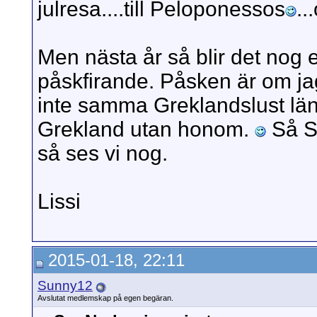
julresa....till Peloponessos
..
Men nästa år så blir det nog e
påskfirande. Påsken är om ja
inte samma Greklandslust läng
Grekland utan honom.
Så Su
så ses vi nog.
Lissi
2015-01-18, 22:11
Sunny12
Avslutat medlemskap på egen begäran.