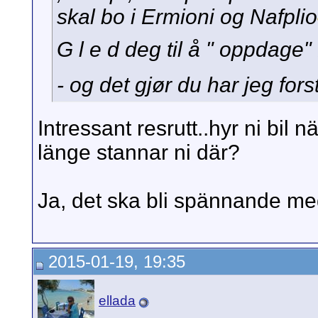
skal bo i Ermioni og Nafplio
G l e d deg til å " oppdag
- og det gjør du har jeg forst
Intressant resrutt..hyr ni bil 
länge stannar ni där?
Ja, det ska bli spännande me
2015-01-19, 19:35
ellada