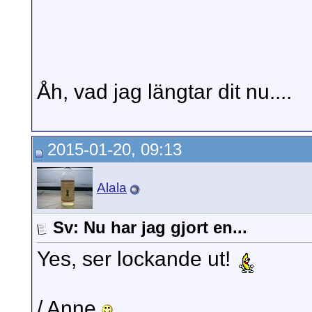
Åh, vad jag längtar dit nu....
2015-01-20, 09:13
Alala
Sv: Nu har jag gjort en...
Yes, ser lockande ut!
/ Anne