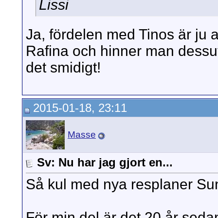
Lissi
Ja, fördelen med Tinos är ju at
Rafina och hinner man dessu
det smidigt!
2015-01-18, 23:11
Masse
Sv: Nu har jag gjort en...
Så kul med nya resplaner Sun
För min del är det 20 år sed