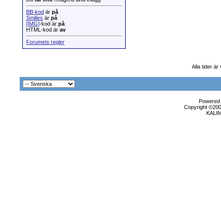
BB-kod
är
på
Smilies
är
på
[IMG]
-kod är
på
HTML-kod är
av
Forumets regler
Alla tider ä
Powered b
Copyright ©2000
KALI