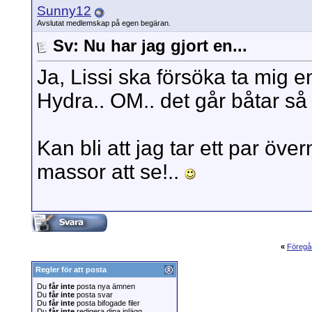
Sunny12
Avslutat medlemskap på egen begäran.
Sv: Nu har jag gjort en...
Ja, Lissi ska försöka ta mig en
Hydra.. OM.. det går båtar s
Kan bli att jag tar ett par över
massor att se!..
«
Föregå
Regler för att posta
Du
får inte
posta nya ämnen
Du
får inte
posta svar
Du
får inte
posta bifogade filer
Du
får inte
redigera dina inlägg