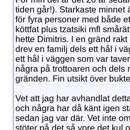
tiden går!). Starkaste minnet
för fyra personer med både ett
köttfat plus tzatsiki mfl smårä
hette Dimitris. I en gränd ra
drev en familj dels ett hål i v
ett hål i väggen som var tave
några på trottoaren och dels 
gränden. Fin utsikt över bukt
Vet att jag har avhandlat det
och några har då känt igen st
sedan jag var där. Vet inte o
stöter på det så vore det kul 