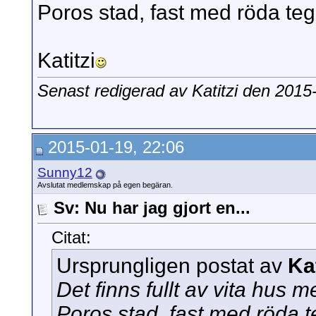
Poros stad, fast med röda teg
Katitzi
Senast redigerad av Katitzi den 201
2015-01-19, 22:06
Sunny12
Avslutat medlemskap på egen begäran.
Sv: Nu har jag gjort en...
Citat:
Ursprungligen postat av
Kat
Det finns fullt av vita hus m
Poros stad, fast med röda t