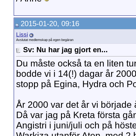
2015-01-20, 09:16
Lissi
Avslutat medlemskap på egen begäran
Sv: Nu har jag gjort en...
Du måste också ta en liten tur t
bodde vi i 14(!) dagar år 200
stopp på Egina, Hydra och Po
År 2000 var det år vi började 
Då var jag på Kreta första gå
Angistri i juni/juli och på hös
Warkiza utanför Aten, med 2 