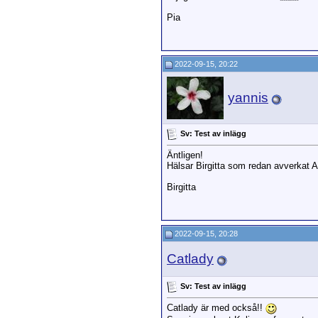
Pia
2022-09-15, 20:22
yannis
Sv: Test av inlägg
Äntligen!
Hälsar Birgitta som redan avverkat 
Birgitta
2022-09-15, 20:28
Catlady
Sv: Test av inlägg
Catlady är med också!!