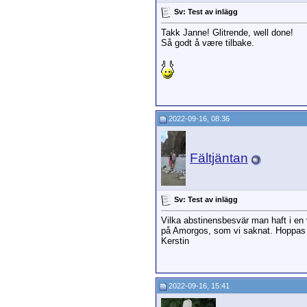
Sv: Test av inlägg
Takk Janne! Glitrende, well done!
Så godt å være tilbake.
2022-09-16, 08:36
Fältjäntan
Sv: Test av inlägg
Vilka abstinensbesvär man haft i en 
på Amorgos, som vi saknat. Hoppas p
Kerstin
2022-09-16, 15:41