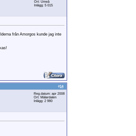
Ort: Umeå
Inlägg: 5 015
 bilderna från Amorgos kunde jag inte
kas!
#
14
Reg.datum: apr 2008
Ort: Mälardalen
Inlägg: 2 980