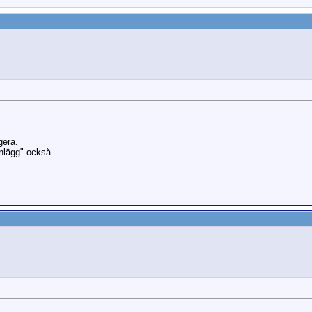
gera.
nlägg" också.