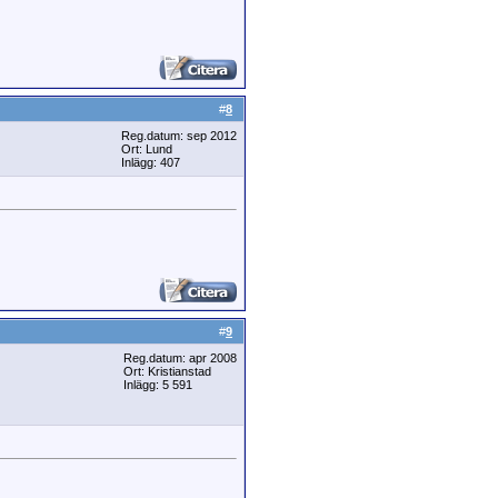
#
8
Reg.datum: sep 2012
Ort: Lund
Inlägg: 407
#
9
Reg.datum: apr 2008
Ort: Kristianstad
Inlägg: 5 591