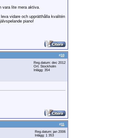
 vara lite mera aktiva.
a leva vidare och upprätthålla kvalitén
jälvspelande piano!
#
10
Reg.datum: dec 2012
Ort: Stockholm
Inlägg: 354
#
11
Reg.datum: jan 2006
Inlägg: 1 353