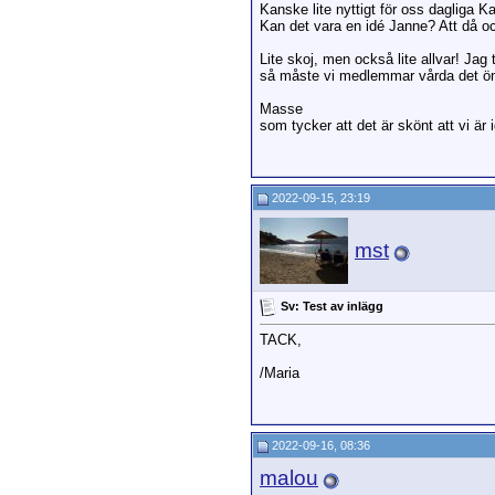
Kanske lite nyttigt för oss dagliga Ka
Kan det vara en idé Janne? Att då och
Lite skoj, men också lite allvar! Jag 
så måste vi medlemmar vårda det ömt 
Masse
som tycker att det är skönt att vi är 
2022-09-15, 23:19
mst
Sv: Test av inlägg
TACK,
/Maria
2022-09-16, 08:36
malou