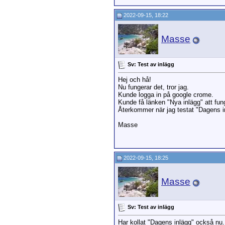
2022-09-15, 18:22
Masse
Sv: Test av inlägg
Hej och hå!
Nu fungerar det, tror jag.
Kunde logga in på google crome.
Kunde få länken "Nya inlägg" att fun
Återkommer när jag testat "Dagens i
Masse
2022-09-15, 18:25
Masse
Sv: Test av inlägg
Har kollat "Dagens inlägg" också nu.