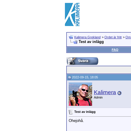
Kalimera Grekland
>
Ordet är fritt
>
Om 
Test av inlägg
FAQ
2022-09-15, 18:05
Kalimera
Admin
Test av inlägg
Ohejohå.