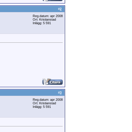
#
2
Reg.datum: apr 2008
Ort: Kristianstad
Inlägg: 5 591
#
3
Reg.datum: apr 2008
Ort: Kristianstad
Inlägg: 5 591