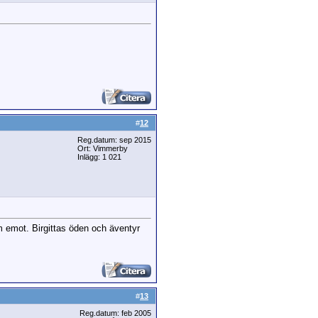
#
12
Reg.datum: sep 2015
Ort: Vimmerby
Inlägg: 1 021
m emot. Birgittas öden och äventyr
#
13
Reg.datum: feb 2005