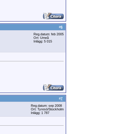
#
6
Reg.datum: feb 2005
Ort: Umeå
Inlägg: 5 015
#
7
Reg.datum: sep 2008
Ort: Tyresö/Stockholm
Inlägg: 1 787