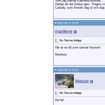
Som jag saknat Kalimera-forumet......
Härligt att det funkar igen, "fingers c
Catlady, som försökt dag ut och dag in
2022-09-15, 20:33
marilene
Sv: Test av inlägg
Här är en till som saknat forumet!
Marilene
2022-09-15, 22:01
Masse
Sv: Test av inlägg
Ha ha!