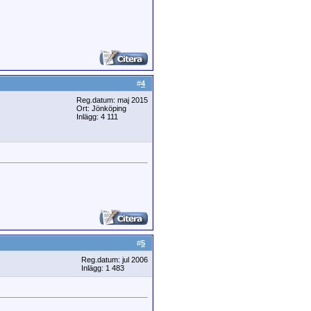
#
4
Reg.datum: maj 2015
Ort: Jönköping
Inlägg: 4 111
#
5
Reg.datum: jul 2006
Inlägg: 1 483