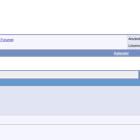
Använd
Forumet
Löseno
Kalender