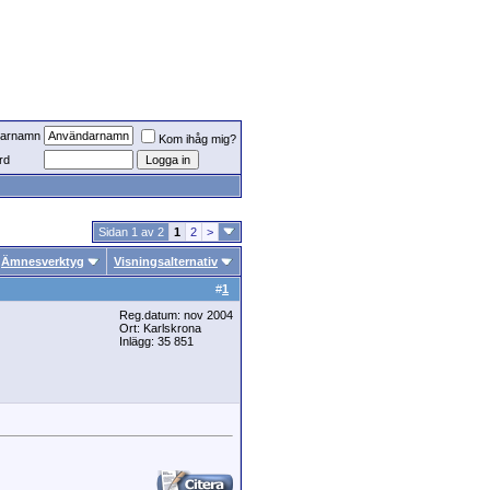
arnamn
Kom ihåg mig?
rd
Sidan 1 av 2
1
2
>
Ämnesverktyg
Visningsalternativ
#
1
Reg.datum: nov 2004
Ort: Karlskrona
Inlägg: 35 851