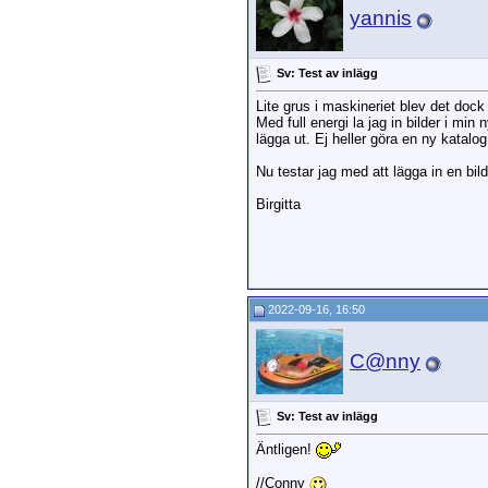
yannis
Sv: Test av inlägg
Lite grus i maskineriet blev det dock
Med full energi la jag in bilder i min
lägga ut. Ej heller göra en ny katalog
Nu testar jag med att lägga in en bi
Birgitta
2022-09-16, 16:50
C@nny
Sv: Test av inlägg
Äntligen!
//Conny