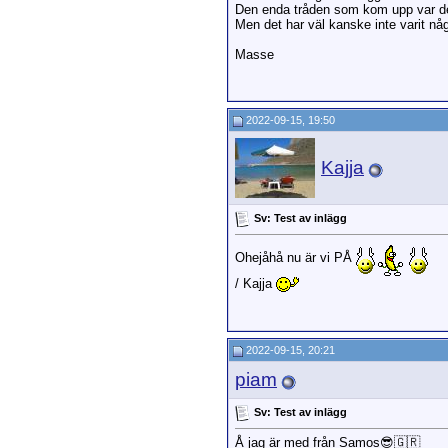
Den enda tråden som kom upp var de
Men det har väl kanske inte varit någ
Masse
2022-09-15, 19:50
Kajja
Sv: Test av inlägg
Ohejåhå nu är vi PÅ
/ Kajja
2022-09-15, 20:21
piam
Sv: Test av inlägg
Å jag är med från Samos😎🇬🇷