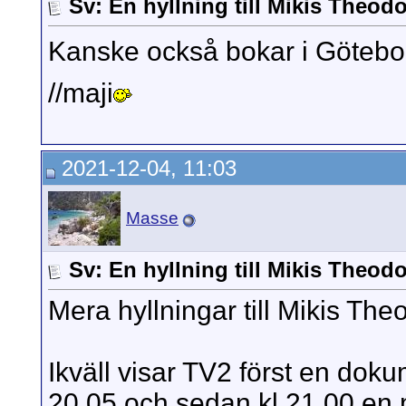
Sv: En hyllning till Mikis Theod
Kanske också bokar i Götebo
//maji
2021-12-04, 11:03
Masse
Sv: En hyllning till Mikis Theod
Mera hyllningar till Mikis The
Ikväll visar TV2 först en dok
20,05 och sedan kl 21,00 en