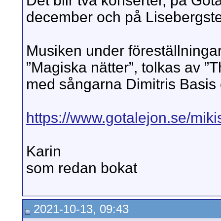
Det blir två konserter, på Gö
december och på Lisebergste
Musiken under föreställningar
”Magiska nätter”, tolkas av ”
med sångarna Dimitris Basis
https://www.gotalejon.se/miki
Karin
som redan bokat
2021-10-13, 09:43