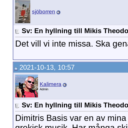
sjöborren
Sv: En hyllning till Mikis Theod
Det vill vi inte missa. Ska ge
2021-10-13, 10:57
Kalimera
Admin
Sv: En hyllning till Mikis Theod
Dimitris Basis var en av mina
grekisk musik. Har många sk