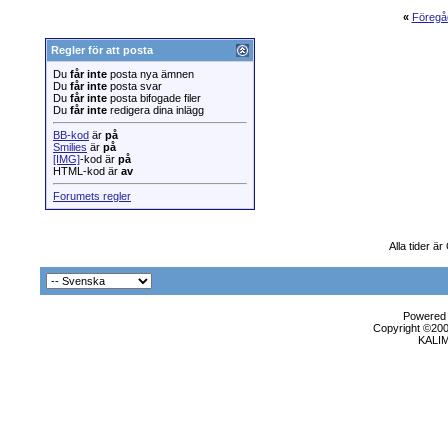
«
Föregå
Regler för att posta
Du
får inte
posta nya ämnen
Du
får inte
posta svar
Du
får inte
posta bifogade filer
Du
får inte
redigera dina inlägg
BB-kod
är
på
Smilies
är
på
[IMG]
-kod är
på
HTML-kod är
av
Forumets regler
Alla tider ä
Powered b
Copyright ©2000
KALI