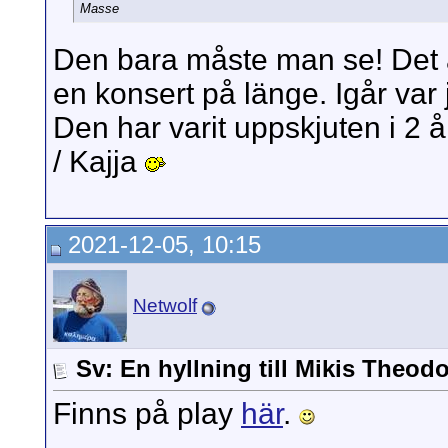
Masse
Den bara måste man se! Det
en konsert på länge. Igår var 
Den har varit uppskjuten i 2 år
/ Kajja
2021-12-05, 10:15
Netwolf
Sv: En hyllning till Mikis Theod
Finns på play
här
.