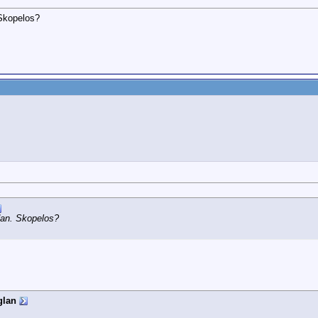
 Skopelos?
dan. Skopelos?
glan