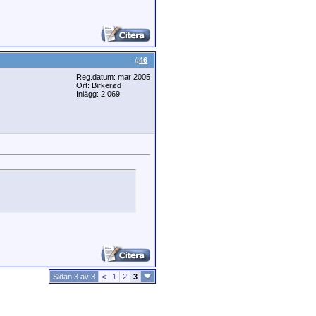
#
46
Reg.datum: mar 2005
Ort: Birkerød
Inlägg: 2 069
Sidan 3 av 3
<
1
2
3