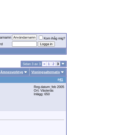
arnamn
Kom ihåg mig?
rd
Sidan 3 av 3
<
1
2
3
Ämnesverktyg
Visningsalternativ
#
41
Reg.datum: feb 2005
Ort: Västerås
Inlägg: 650