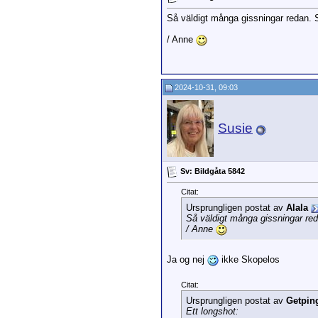
Så väldigt många gissningar redan.
/ Anne
2024-10-31, 09:03
Susie
Sv: Bildgåta 5842
Citat:
Ursprungligen postat av
Alala
Så väldigt många gissningar re
/ Anne
Ja og nej
ikke Skopelos
Citat:
Ursprungligen postat av
Getpin
Ett longshot: