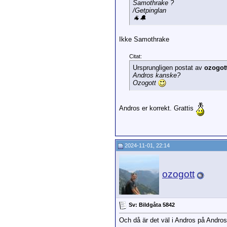
Samothrake ?
/Getpinglan
🐐🔔
Ikke Samothrake
Citat:
Ursprungligen postat av
ozogot
Andros kanske?
Ozogott
Andros er korrekt. Grattis
2024-11-01, 22:14
ozogott
Sv: Bildgåta 5842
Och då är det väl i Andros på Andro