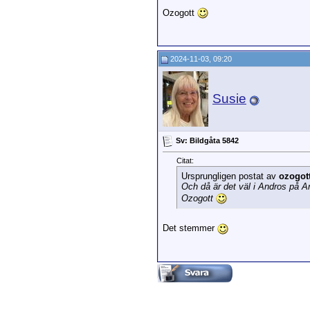
Ozogott
2024-11-03, 09:20
Susie
Sv: Bildgåta 5842
Citat:
Ursprungligen postat av
ozogot
Och då är det väl i Andros på 
Ozogott
Det stemmer