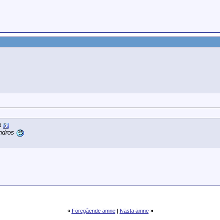
t
Andros
«
Föregående ämne
|
Nästa ämne
»