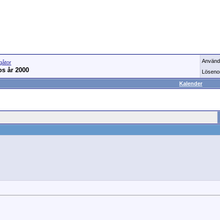
Använd
gåtor
os år 2000
Löseno
Kalender