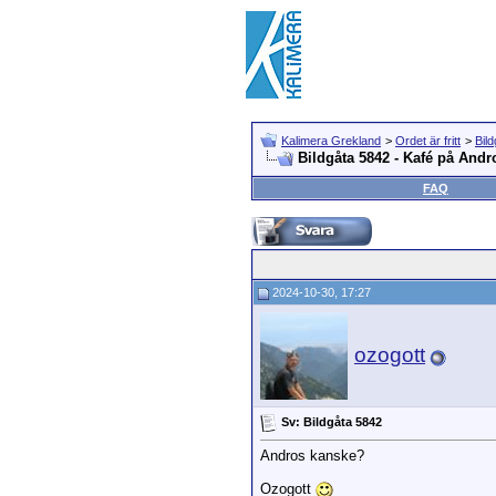
Kalimera Grekland
>
Ordet är fritt
>
Bild
Bildgåta 5842 - Kafé på Andr
FAQ
2024-10-30, 17:27
ozogott
Sv: Bildgåta 5842
Andros kanske?
Ozogott