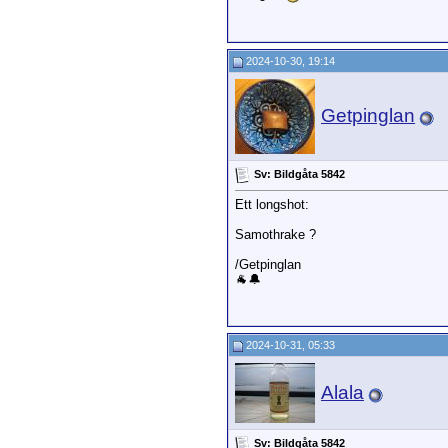
2024-10-30, 19:14
Getpinglan
Sv: Bildgåta 5842
Ett longshot:
Samothrake ?
/Getpinglan
🐐🔔
2024-10-31, 05:33
Alala
Sv: Bildgåta 5842