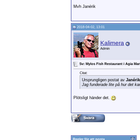
Mvh Janérik
2018-04-02, 13:01
Kalimera
Admin
Sv: Mylos Fish Restaurant i Agia Mar
Citat:
Ursprungligen postat av
Janérik
Jag funderade lite på hur det ka
Plötsligt händer det.
Regler för att posta