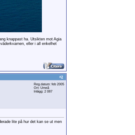
rang knappast ha. Utsikten mot Agia
äderkvarnen, eller i all enkelhet
#
2
Reg.datum: feb 2005
Ort: Umeå
Inlägg: 2 087
derade lite på hur det kan se ut men