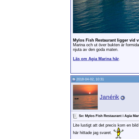
Mylos Fish Restaurant ligger vid v
Marina och ut över bukten är formidab
njuta av den goda maten.
Läs om Agia Marina här
.
2018-04-02, 10:31
Janérik
Sv: Mylos Fish Restaurant i Agia Mar
Lite lustigt att det precis kom en bi
här hittade jag svaret.