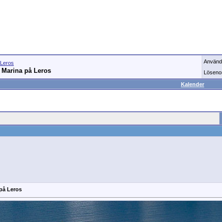
Använd
Leros
a Marina på Leros
Löseno
Kalender
 på Leros