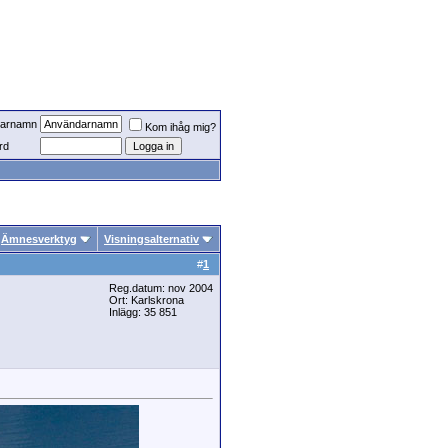
arnamn
Kom ihåg mig?
rd
Ämnesverktyg
Visningsalternativ
#
1
Reg.datum: nov 2004
Ort: Karlskrona
Inlägg: 35 851