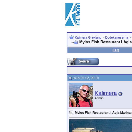
Kalimera Grekland
>
Dodekaneserna
>
Mylos Fish Restaurant i Agi
FAQ
2018-04-02, 09:19
Kalimera
Admin
Mylos Fish Restaurant i Agia Marina