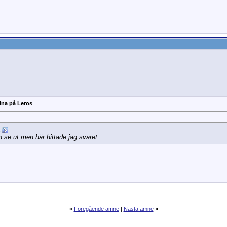
ina på Leros
n se ut men här hittade jag svaret.
«
Föregående ämne
|
Nästa ämne
»