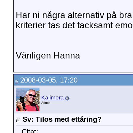
Har ni några alternativ på b
kriterier tas det tacksamt emo
Vänligen Hanna
2008-03-05, 17:20
Kalimera
Admin
Sv: Tilos med ettåring?
Citat: